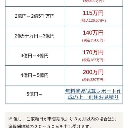
（税込99万円）
115万円
2億円
～
2億5千万円
（税込126.5万円）
140万円
2億5千万円
～
3億円
（税込154万円）
170万円
3億円
～
4億円
（税込187万円）
200万円
4億円
～
5億円
（税込220万円）
無料簡易試算レポート作
5億円
～
成の上、別途お見積り
※ 但し、ご依頼日が申告期限より３ヵ月以内の場合は別
途報酬総額の２０～５０％を申し受けます。