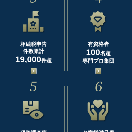
相続税申告
有資格者
100
件数累計
名超
19,000
件超
専門プロ集団
5
6