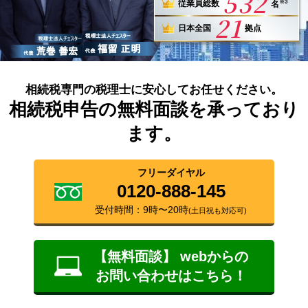
532
※3
従業員総数
名
21
日本全国
拠点
相続税専門の税理士に安心してお任せください。
相続税申告の無料面談を承っており
ます。
フリーダイヤル
0120-888-145
受付時間：9時〜20時
(土日祝も対応可)
【無料面談】 webからの
お問い合わせはこちら！