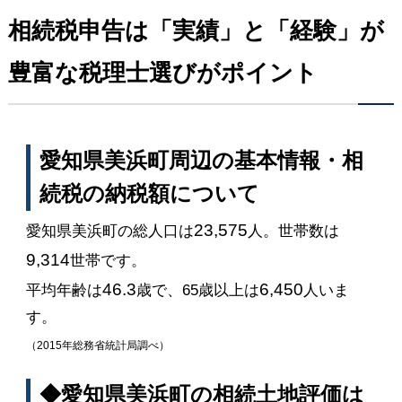
相続税申告は「実績」と「経験」が
豊富な税理士選びがポイント
愛知県美浜町周辺の基本情報・相
続税の納税額について
23,575
愛知県美浜町の総人口は
人。世帯数は
9,314
世帯です。
46.3
6,450
平均年齢は
歳で、65歳以上は
人いま
す。
（2015年総務省統計局調べ）
◆愛知県美浜町の相続土地評価は