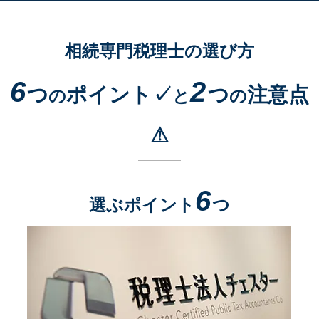
相続専門税理士の選び方
6
2
つ
ポイント✓
つ
注意点
の
と
の
⚠
6
選ぶポイント
つ