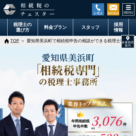
togg
navi
税理士の
採用
料金
プラン
スタッフ
選び方
情報
TOP
愛知県美浜町で相続税申告の相談ができる税理士事務所
愛知県
美浜町
3,076
年間
相続税
件
申告件数
※2