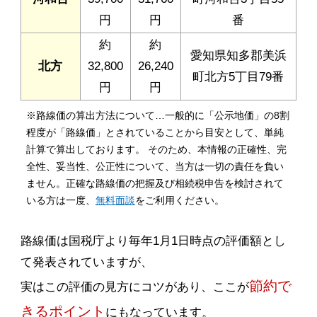
円
円
番
約
約
愛知県知多郡美浜
北方
32,800
26,240
町北方5丁目79番
円
円
※路線価の算出方法について…一般的に「公示地価」の8割
程度が「路線価」とされていることから目安として、単純
計算で算出しております。 そのため、本情報の正確性、完
全性、妥当性、公正性について、当方は一切の責任を負い
ません。正確な路線価の把握及び相続税申告を検討されて
いる方は一度、
無料面談
をご利用ください。
路線価は国税庁より毎年1月1日時点の評価額とし
て発表されていますが、
節約で
実はこの評価の見方にコツがあり、ここが
きるポイント
にもなっています。