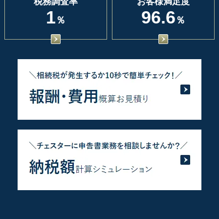
税務調査率
お客様満足度
1
96.6
％
％