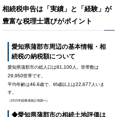
相続税申告は「実績」と「経験」が
豊富な税理士選びがポイント
愛知県蒲郡市周辺の基本情報・相
続税の納税額について
81,100
愛知県蒲郡市の総人口は
人。世帯数は
29,950
世帯です。
46.6
22,677
平均年齢は
歳で、65歳以上は
人いま
す。
（2015年総務省統計局調べ）
◆愛知県蒲郡市の相続土地評価は