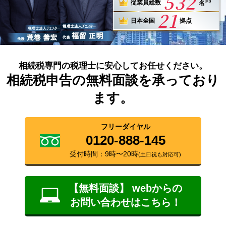
532
※3
従業員総数
名
21
日本全国
拠点
相続税専門の税理士に安心してお任せください。
相続税申告の無料面談を承っており
ます。
フリーダイヤル
0120-888-145
受付時間：9時〜20時
(土日祝も対応可)
【無料面談】 webからの
お問い合わせはこちら！