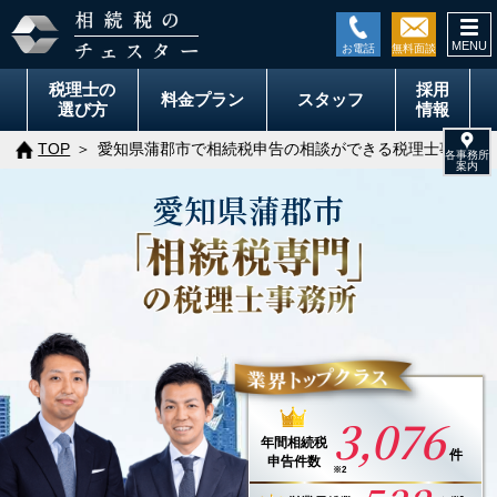
togg
navi
税理士の
採用
料金
プラン
スタッフ
選び方
情報
TOP
愛知県蒲郡市で相続税申告の相談ができる税理士事務所
愛知県
蒲郡市
3,076
年間
相続税
件
申告件数
※2