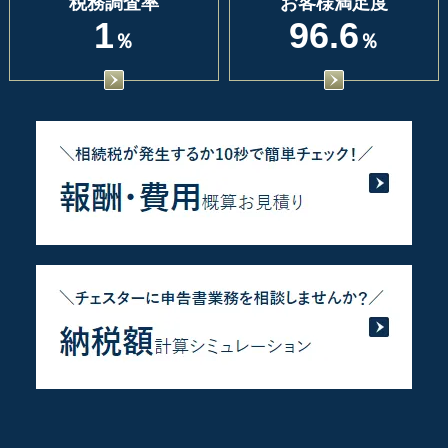
税務調査率
お客様満足度
1
96.6
％
％