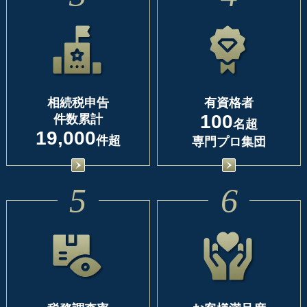
相続税申告
有資格者
100
件数累計
名超
19,000
件超
専門プロ集団
5
6