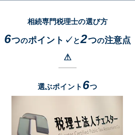
相続専門税理士の選び方
6
2
つ
ポイント✓
つ
注意点
の
と
の
⚠
6
選ぶポイント
つ