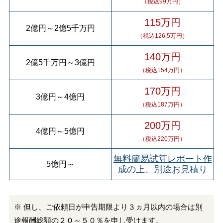
（税込99万円）
115万円
2億円
～
2億5千万円
（税込126.5万円）
140万円
2億5千万円
～
3億円
（税込154万円）
170万円
3億円
～
4億円
（税込187万円）
200万円
4億円
～
5億円
（税込220万円）
無料簡易試算レポート作
5億円
～
成の上、別途お見積り
※ 但し、ご依頼日が申告期限より３ヵ月以内の場合は別
途報酬総額の２０～５０％を申し受けます。