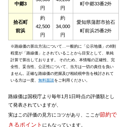
中郷3
町中郷33番2外
円
円
約
約
拾石町
愛知県蒲郡市拾石
42,500
34,000
前浜
町前浜25番2外
円
円
※路線価の算出方法について…一般的に「公示地価」の8割
程度が「路線価」とされていることから目安として、単純
計算で算出しております。 そのため、本情報の正確性、完
全性、妥当性、公正性について、当方は一切の責任を負い
ません。正確な路線価の把握及び相続税申告を検討されて
いる方は一度、
無料面談
をご利用ください。
路線価は国税庁より毎年1月1日時点の評価額とし
て発表されていますが、
節約で
実はこの評価の見方にコツがあり、ここが
きるポイント
にもなっています。