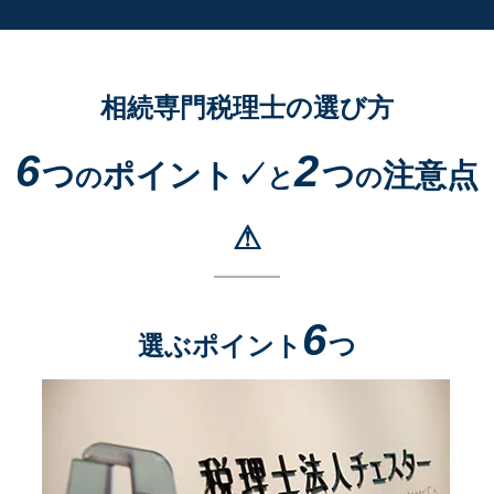
相続専門税理士の選び方
6
2
つ
ポイント✓
つ
注意点
の
と
の
⚠
6
選ぶポイント
つ