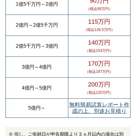
90万円
1億5千万円
～
2億円
（税込99万円）
115万円
2億円
～
2億5千万円
（税込126.5万円）
140万円
2億5千万円
～
3億円
（税込154万円）
170万円
3億円
～
4億円
（税込187万円）
200万円
4億円
～
5億円
（税込220万円）
無料簡易試算レポート作
5億円
～
成の上、別途お見積り
※ 但し、ご依頼日が申告期限より３ヵ月以内の場合は別