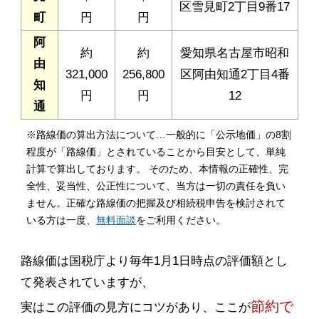
区雪見町2丁目9番17
町
円
円
阿
約
約
愛知県名古屋市昭和
由
321,000
256,800
区阿由知通2丁目4番
知
円
円
12
通
※路線価の算出方法について…一般的に「公示地価」の8割
程度が「路線価」とされていることから目安として、単純
計算で算出しております。 そのため、本情報の正確性、完
全性、妥当性、公正性について、当方は一切の責任を負い
ません。正確な路線価の把握及び相続税申告を検討されて
いる方は一度、
無料面談
をご利用ください。
路線価は国税庁より毎年1月1日時点の評価額とし
て発表されていますが、
節約で
実はこの評価の見方にコツがあり、ここが