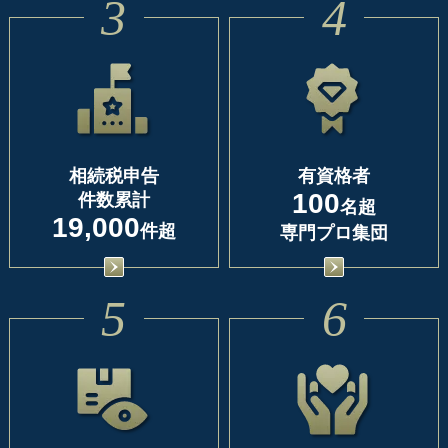
3
4
相続税申告
有資格者
100
件数累計
名超
19,000
件超
専門プロ集団
5
6