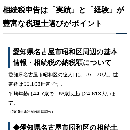
相続税申告は「実績」と「経験」が
豊富な税理士選びがポイント
愛知県名古屋市昭和区周辺の基本
情報・相続税の納税額について
107,170
愛知県名古屋市昭和区の総人口は
人。世
55,108
帯数は
世帯です。
44.7
24,613
平均年齢は
歳で、65歳以上は
人いま
す。
（2015年総務省統計局調べ）
◆愛知県名古屋市昭和区の相続土