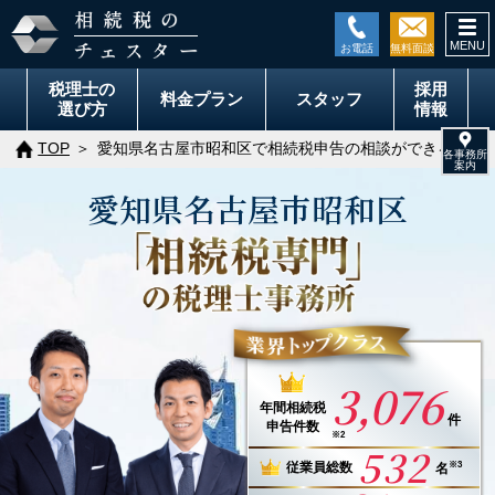
togg
navi
税理士の
採用
料金
プラン
スタッフ
選び方
情報
TOP
愛知県名古屋市昭和区で相続税申告の相談ができる税理
愛知県
名古屋市
昭和区
3,076
年間
相続税
件
申告件数
※2
532
※3
従業員総数
名