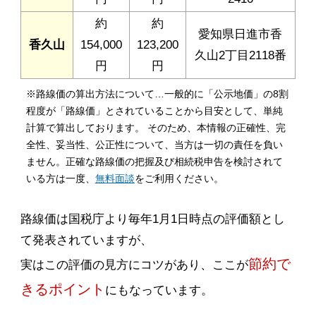
約
約
愛知県日進市香
香久山
154,000
123,200
久山2丁目2118番
円
円
※路線価の算出方法について…一般的に「公示地価」の8割
程度が「路線価」とされていることから目安として、単純
計算で算出しております。 そのため、本情報の正確性、完
全性、妥当性、公正性について、当方は一切の責任を負い
ません。正確な路線価の把握及び相続税申告を検討されて
いる方は一度、
無料面談
をご利用ください。
路線価は国税庁より毎年1月1日時点の評価額とし
て発表されていますが、
節約で
実はこの評価の見方にコツがあり、ここが
きるポイント
にもなっています。