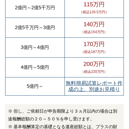
115万円
2億円
～
2億5千万円
（税込126.5万円）
140万円
2億5千万円
～
3億円
（税込154万円）
170万円
3億円
～
4億円
（税込187万円）
200万円
4億円
～
5億円
（税込220万円）
無料簡易試算レポート作
5億円
～
成の上、別途お見積り
※ 但し、ご依頼日が申告期限より３ヵ月以内の場合は別
途報酬総額の２０～５０％を申し受けます。
※ 基本報酬算定の基礎となる遺産総額とは、プラスの財