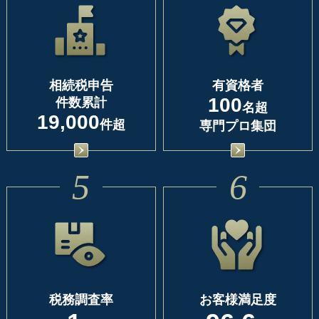
相続税申告
有資格者
100
件数累計
名超
19,000
件超
専門プロ集団
5
6
税務調査率
お客様満足度