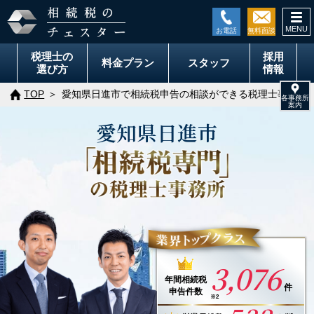
togg
navi
税理士の
採用
料金
プラン
スタッフ
選び方
情報
TOP
愛知県日進市で相続税申告の相談ができる税理士事務所
愛知県
日進市
3,076
年間
相続税
件
申告件数
※2