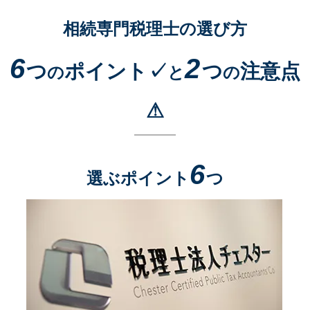
相続専門税理士の選び方
6
2
つ
ポイント✓
つ
注意点
の
と
の
⚠
6
選ぶポイント
つ