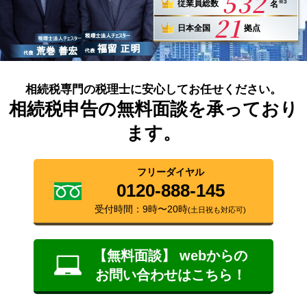
532
※3
従業員総数
名
21
日本全国
拠点
相続税専門の税理士に安心してお任せください。
相続税申告の無料面談を承っており
ます。
フリーダイヤル
0120-888-145
受付時間：9時〜20時
(土日祝も対応可)
【無料面談】 webからの
お問い合わせはこちら！