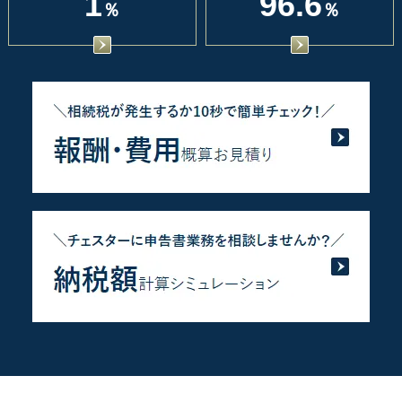
1
96.6
％
％