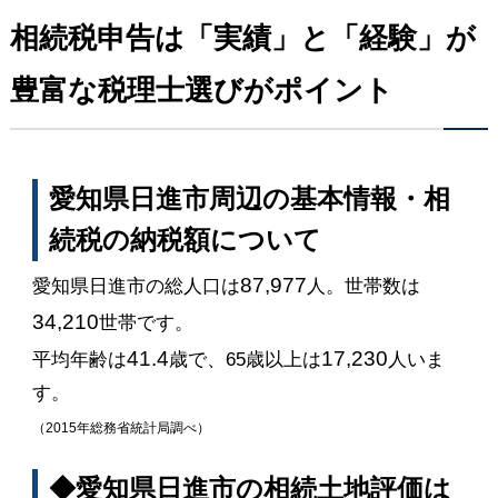
相続税申告は「実績」と「経験」が
豊富な税理士選びがポイント
愛知県日進市周辺の基本情報・相
続税の納税額について
87,977
愛知県日進市の総人口は
人。世帯数は
34,210
世帯です。
41.4
17,230
平均年齢は
歳で、65歳以上は
人いま
す。
（2015年総務省統計局調べ）
◆愛知県日進市の相続土地評価は