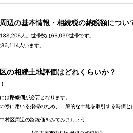
区周辺の基本情報・相続税の納税額につい
133,206
66,039
人。世帯数は
世帯です。
36,114
は
人います。
村区の相続土地評価はどれくらいか？
！
には
路線価
が必要となります。
の際に用いる指標のため、一般的な土地を取引する時価と
中村区周辺の路線価をみてみましょう。