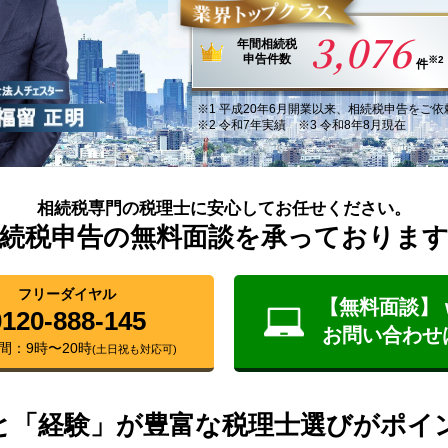
3,076
年間
相続税
申告件数
※2
件
※1
平成20年6月
開業以来
、
相続税申告
を
ご依
※2 令和7年実績 ※3 令和8年8月現在
相続税専門の税理士に安心してお任せください。
続税申告の無料面談を承っておりま
フリーダイヤル
【無料面談】 
0120-888-145
お問い合わせ
間：9時〜20時
(土日祝も対応可)
と「経験」が豊富な税理士選びがポイ