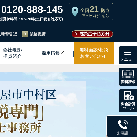
0120-888-145
21
全国
拠点
アクセスはこちら
話受付時間：9〜20時(土日祝も対応可)
感染症予防方針
用情報
業務提携
toggl
会社概要/
無料面談/相談
採用情
報
navig
拠点紹介
お問い合わせ
資料請求
屋市
中村区
料金計算
ツール
お電話