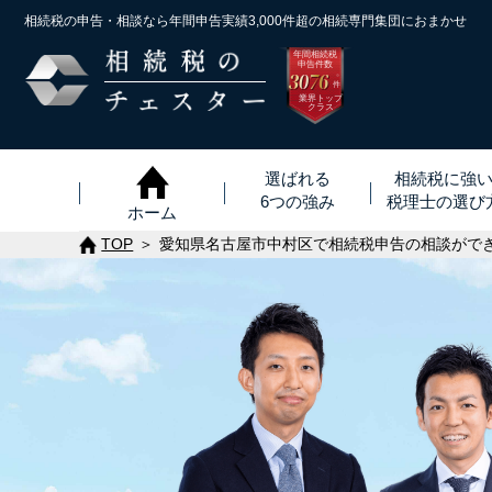
相続税の申告・相談なら年間申告実績3,000件超の
相続専門集団におまかせ
年間相続税
申告件数
3076
※
件
業界トップ
クラス
選ばれる
相続税に強
6つの強み
税理士
の
選び
ホーム
TOP
愛知県名古屋市中村区で相続税申告の相談がで