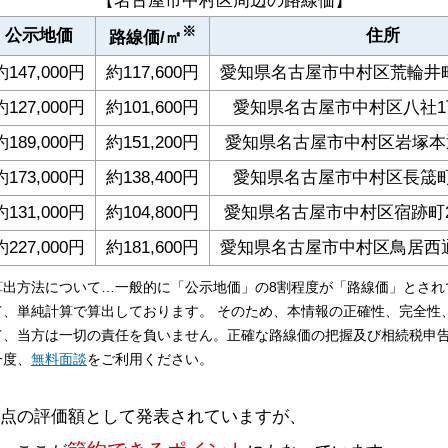
【名古屋市中村区周辺の路線価】
※
公示地価
住所
路線価/㎡
約147,000円
約117,600円
愛知県名古屋市中村区荒輪井町
約127,000円
約101,600円
愛知県名古屋市中村区八社1丁
約189,000円
約151,200円
愛知県名古屋市中村区岩塚本通
約173,000円
約138,400円
愛知県名古屋市中村区長筬町
約131,000円
約104,800円
愛知県名古屋市中村区宿跡町2
約227,000円
約181,600円
愛知県名古屋市中村区鳥居西通
算出方法について…一般的に「公示地価」の8割程度が「路線価」とされ
て、単純計算で算出しております。 そのため、本情報の正確性、完全性
て、当方は一切の責任を負いません。正確な路線価の把握及び相続税申
一度、
無料面談
をご利用ください。
時点の評価額として発表されていますが、