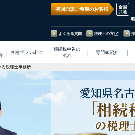
初回面談ご希望のお客様
電
よくある質問
税理士の方
採
い
相続税
申告
の
各種プラン
/
料金
専門家
紹介
方
流れ
きる税理士事務所
愛知県
名古