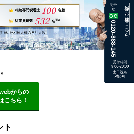
問合
既存のお客様はこちら
100
せ
相続専門税理士
名超
532
※3
従業員総数
名
0120-888-145
頼
頂いた
相続人様
の
累計
人数
受付時間
9:00-20:00
す。
土日祝も
対応可
webからの
はこちら！
ント