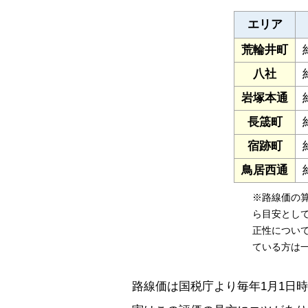
エリア
荒輪井町
八社
岩塚本通
長筬町
宿跡町
鳥居西通
※路線価の
ら目安とし
正性につい
ている方は
路線価は国税庁より毎年1月1日