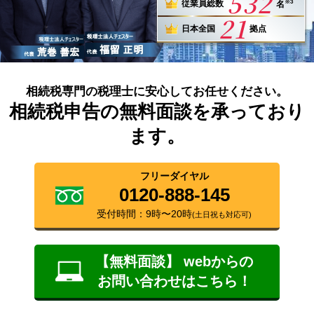
532
※3
従業員総数
名
21
日本全国
拠点
相続税専門の税理士に安心してお任せください。
相続税申告の無料面談を承っており
ます。
フリーダイヤル
0120-888-145
受付時間：9時〜20時
(土日祝も対応可)
【無料面談】 webからの
お問い合わせはこちら！