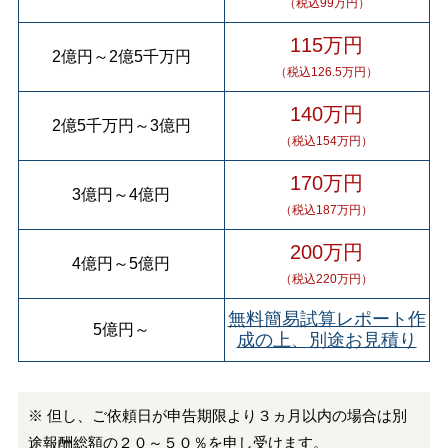
（税込99万円）
115万円
2億円
～
2億5千万円
（税込126.5万円）
140万円
2億5千万円
～
3億円
（税込154万円）
170万円
3億円
～
4億円
（税込187万円）
200万円
4億円
～
5億円
（税込220万円）
無料簡易試算レポート作
5億円
～
成の上、別途お見積り
※ 但し、ご依頼日が申告期限より３ヵ月以内の場合は別
途報酬総額の２０～５０％を申し受けます。