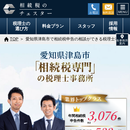
togg
navi
税理士の
採用
料金
プラン
スタッフ
選び方
情報
TOP
愛知県津島市で相続税申告の相談ができる税理士事務所
愛知県
津島市
3,076
年間
相続税
件
申告件数
※2