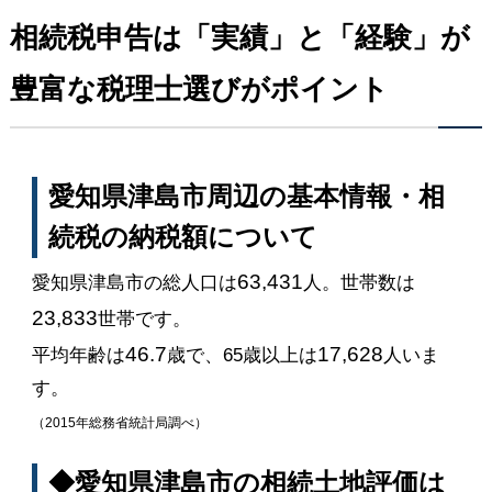
相続税申告は「実績」と「経験」が
豊富な税理士選びがポイント
愛知県津島市周辺の基本情報・相
続税の納税額について
63,431
愛知県津島市の総人口は
人。世帯数は
23,833
世帯です。
46.7
17,628
平均年齢は
歳で、65歳以上は
人いま
す。
（2015年総務省統計局調べ）
◆愛知県津島市の相続土地評価は