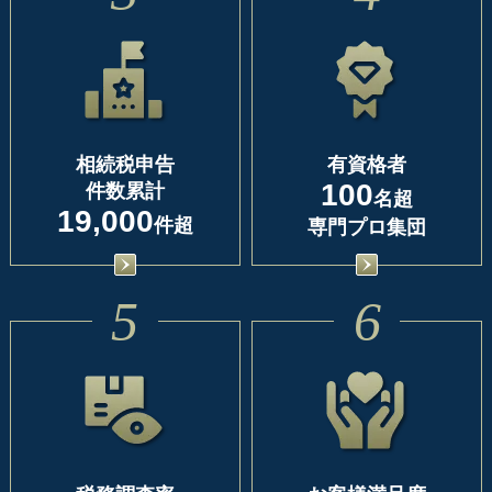
相続税申告
有資格者
100
件数累計
名超
19,000
件超
専門プロ集団
5
6