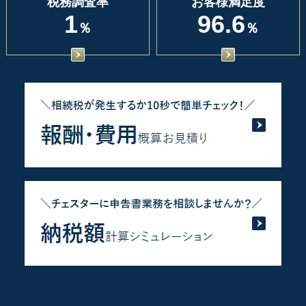
税務調査率
お客様満足度
1
96.6
％
％