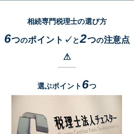
相続専門税理士の選び方
6
2
つ
ポイント✓
つ
注意点
の
と
の
⚠
6
選ぶポイント
つ