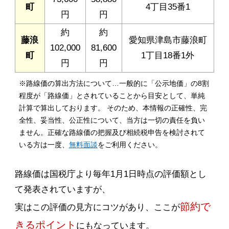
町
4丁目35番1
円
円
約
約
藤浪
愛知県津島市藤浪町
102,000
81,600
町
1丁目18番1外
円
円
※路線価の算出方法について…一般的に「公示地価」の8割
程度が「路線価」とされていることから目安として、単純
計算で算出しております。 そのため、本情報の正確性、完
全性、妥当性、公正性について、当方は一切の責任を負い
ません。正確な路線価の把握及び相続税申告を検討されて
いる方は一度、
無料面談
をご利用ください。
路線価は国税庁より毎年1月1日時点の評価額とし
て発表されていますが、
節約で
実はこの評価の見方にコツがあり、ここが
きるポイント
にもなっています。