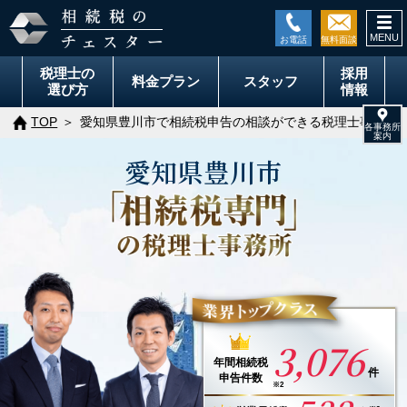
togg
navi
税理士の
採用
料金
プラン
スタッフ
選び方
情報
TOP
愛知県豊川市で相続税申告の相談ができる税理士事務所
愛知県
豊川市
3,076
年間
相続税
件
申告件数
※2