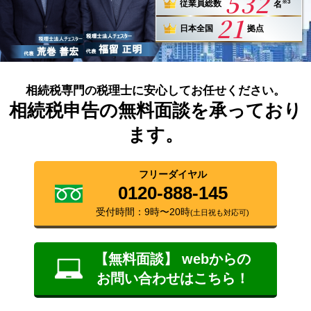
532
※3
従業員総数
名
21
日本全国
拠点
相続税専門の税理士に安心してお任せください。
相続税申告の無料面談を承っており
ます。
フリーダイヤル
0120-888-145
受付時間：9時〜20時
(土日祝も対応可)
【無料面談】 webからの
お問い合わせはこちら！