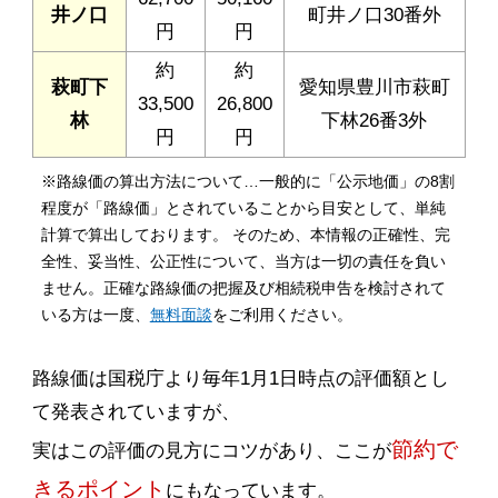
井ノ口
町井ノ口30番外
円
円
約
約
萩町下
愛知県豊川市萩町
33,500
26,800
林
下林26番3外
円
円
※路線価の算出方法について…一般的に「公示地価」の8割
程度が「路線価」とされていることから目安として、単純
計算で算出しております。 そのため、本情報の正確性、完
全性、妥当性、公正性について、当方は一切の責任を負い
ません。正確な路線価の把握及び相続税申告を検討されて
いる方は一度、
無料面談
をご利用ください。
路線価は国税庁より毎年1月1日時点の評価額とし
て発表されていますが、
節約で
実はこの評価の見方にコツがあり、ここが
きるポイント
にもなっています。