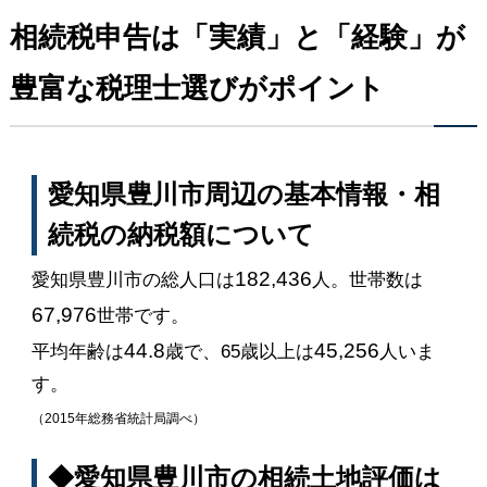
相続税申告は「実績」と「経験」が
豊富な税理士選びがポイント
愛知県豊川市周辺の基本情報・相
続税の納税額について
182,436
愛知県豊川市の総人口は
人。世帯数は
67,976
世帯です。
44.8
45,256
平均年齢は
歳で、65歳以上は
人いま
す。
（2015年総務省統計局調べ）
◆愛知県豊川市の相続土地評価は