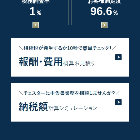
税務調査率
お客様満足度
1
96.6
％
％