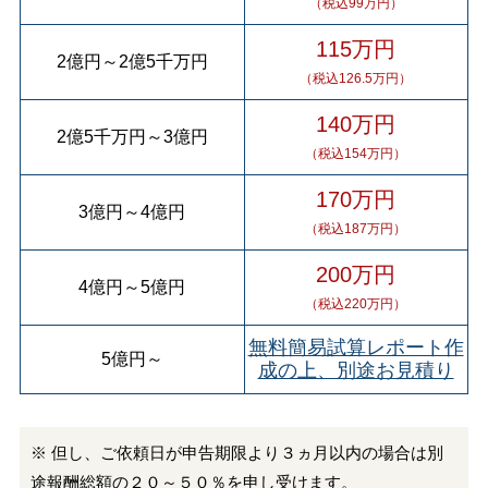
（税込99万円）
115万円
2億円
～
2億5千万円
（税込126.5万円）
140万円
2億5千万円
～
3億円
（税込154万円）
170万円
3億円
～
4億円
（税込187万円）
200万円
4億円
～
5億円
（税込220万円）
無料簡易試算レポート作
5億円
～
成の上、別途お見積り
※ 但し、ご依頼日が申告期限より３ヵ月以内の場合は別
途報酬総額の２０～５０％を申し受けます。