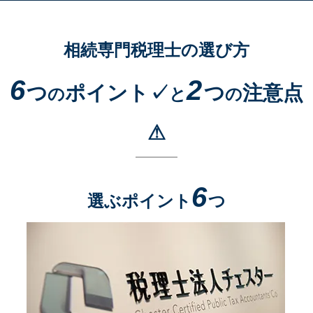
相続専門税理士の選び方
6
2
つ
ポイント✓
つ
注意点
の
と
の
⚠
6
選ぶポイント
つ