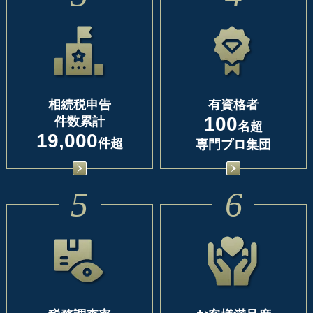
相続税申告
有資格者
100
件数累計
名超
19,000
件超
専門プロ集団
5
6