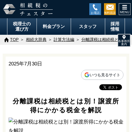
togg
navi
税理士の
採用
料金
プラン
スタッフ
選び方
情報
TOP
相続大辞典
計算方法編
分離課税は相続税とは別！
2025年7月30日
いつも見るサイト
分離課税は相続税とは別！譲渡所
得にかかる税金を解説