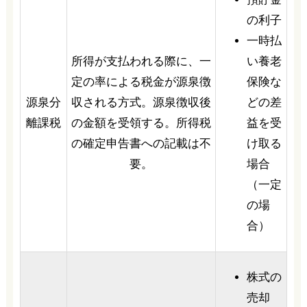
の利子
一時払
所得が支払われる際に、一
い養老
定の率による税金が源泉徴
保険な
源泉分
収される方式。源泉徴収後
どの差
離課税
の金額を受領する。所得税
益を受
の確定申告書への記載は不
け取る
要。
場合
（一定
の場
合）
株式の
売却