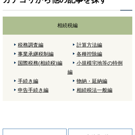
相続税編
税務調査編
計算方法編
事業承継税制編
各種控除編
国際税務(相続税)編
小規模宅地等の特例
編
手続き編
物納・延納編
申告手続き編
相続税法一般編