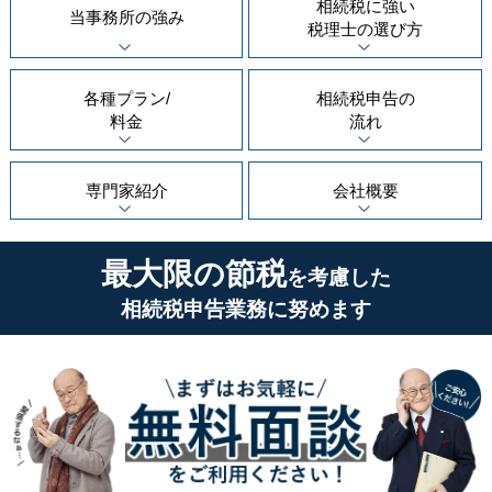
相続税に強い
当事務所の
強み
税理士の
選び方
各種プラン/
相続税申告の
料金
流れ
専門家紹介
会社概要
最大限の節税
を考慮した
相続税申告業務に努めます