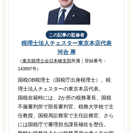
この記事の監修者
税理士法人チェスター
東京本店代表
河合 厚
（
東京税理士会日本橋支部
所属｜登録番号：
143997号）
国税OB税理士（国税庁出身税理士）。税
理士法人チェスターの東京本店代表。
国税在籍時には、2か所の税務署長、国税
不服審判所で部長審判官、税務大学校で主
任教授、国税局訟務室で主任訟務官、さら
には国税庁で審理担当課長補佐を歴任。