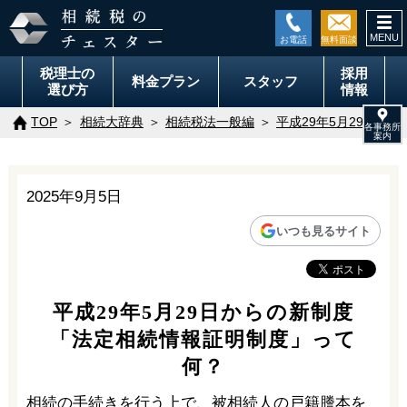
togg
navi
税理士の
採用
料金
プラン
スタッフ
選び方
情報
TOP
相続大辞典
相続税法一般編
平成29年5月29日か
2025年9月5日
いつも見るサイト
平成29年5月29日からの新制度
「法定相続情報証明制度」って
何？
相続の手続きを行う上で、被相続人の戸籍謄本を