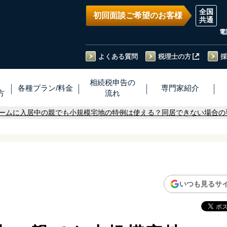
初回面談ご希望のお客様
電
よくある質問
税理士の方
採
い
相続税
申告
の
各種プラン
/
料金
専門家
紹介
方
流れ
ームに入居中の親でも小規模宅地の特例は使える？同居できない場合の
いつも見るサ