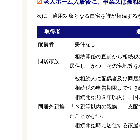
☑
老人ホーム入居後に、事業又は被相
次に、適用対象となる自宅を誰が相続する
取得者
配偶者
要件なし
・相続開始の直前から相続税
同居家族
居住し、かつ、その宅地等を
・被相続人に配偶者及び同居
・相続税の申告期限まで引き
・相続開始前３年以内に、国
同居外親族
「３親等以内の親族」「支配
たことがない。
・相続開始時に居住する家屋
。