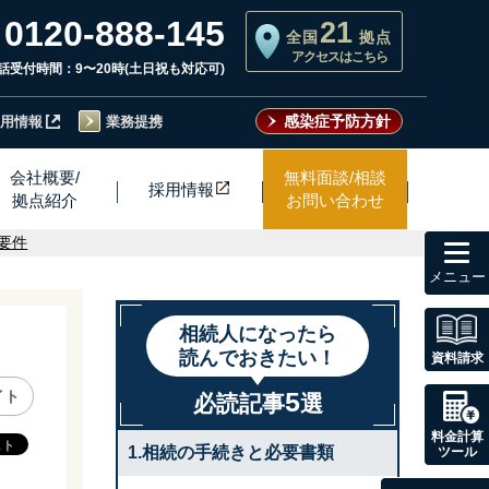
0120-888-145
21
全国
拠点
アクセスはこちら
話受付時間：9〜20時(土日祝も対応可)
感染症予防方針
用情報
業務提携
会社概要/
無料面談/相談
採用情
報
拠点紹介
お問い合わせ
toggl
要件
navig
相続人になったら
読んでおきたい！
資料請求
5
イト
必読記事
選
料金計算
1.相続の手続きと必要書類
ツール