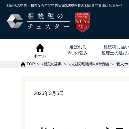
相続税の申告・相談なら年間申告実績3,000件超の
相続専門集団におまかせ
年間相続税
申告件数
3076
※
件
業界トップ
クラス
選ばれる
相続税に強
6つの強み
税理士
の
選び
ホーム
TOP
相続大辞典
小規模宅地等の特例編
老人ホ
2026年3月5日