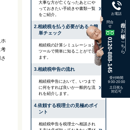
大事な方が亡くなったあとにや
っておきたい手続きや書類一覧
お電話
をご紹介。
問合
既存のお客様はこちら
2.相続税を払う必要がある？簡
せ
単チェック
0120-888-145
人ホ
相続税の計算シミュレーション
に考
ツールで簡単に知ることができ
ます。
用さ
3.相続税申告の流れ
受付時間
相続税申告において、いつまで
9:00-20:00
に何をすれば良いか一般的な流
土日祝も
対応可
れを紹介します。
4.依頼する税理士の見極めポイ
ント
相続税申告を税理士へ相談され
る方は必ず知っておきたい選び