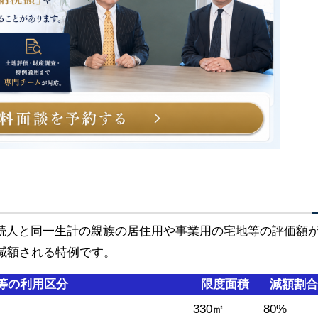
続人と同一生計の親族の居住用や事業用の宅地等の評価額
減額される特例です。
等の利用区分
限度面積
減額割合
330㎡
80%