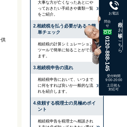
大事な方が亡くなったあとにや
っておきたい手続きや書類一覧
お電話
をご紹介。
問合
既存のお客様はこちら
2.相続税を払う必要がある？簡
せ
単チェック
0120-888-145
子供
相続税の計算シミュレーション
ツールで簡単に知ることができ
ます。
3.相続税申告の流れ
受付時間
相続税申告において、いつまで
9:00-20:00
に何をすれば良いか一般的な流
土日祝も
対応可
れを紹介します。
4.依頼する税理士の見極めポイ
ント
相続税申告を税理士へ相談され
る方は必ず知っておきたい選び