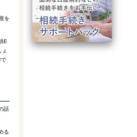
産を
供E
しょ
律で
の話
める