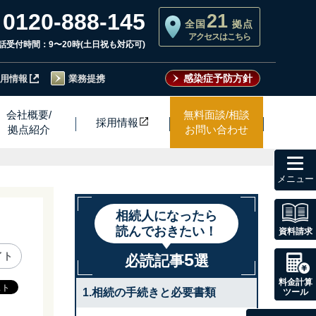
0120-888-145
21
全国
拠点
アクセスはこちら
話受付時間：9〜20時(土日祝も対応可)
感染症予防方針
用情報
業務提携
会社概要/
無料面談/相談
採用情
報
拠点紹介
お問い合わせ
toggl
navig
相続人になったら
読んでおきたい！
資料請求
5
イト
必読記事
選
料金計算
1.相続の手続きと必要書類
ツール