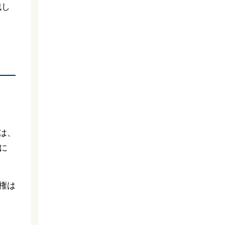
残し
は、
に
権は