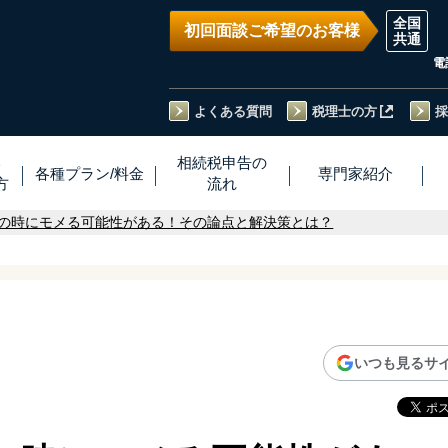
初回面談ご希望のお客様
電
よくある質問
税理士の方
採
い
相続税
申告
の
各種プラン
/
料金
専門家
紹介
方
流れ
の時にモメる可能性がある！その論点と解決策とは？
いつも見るサ