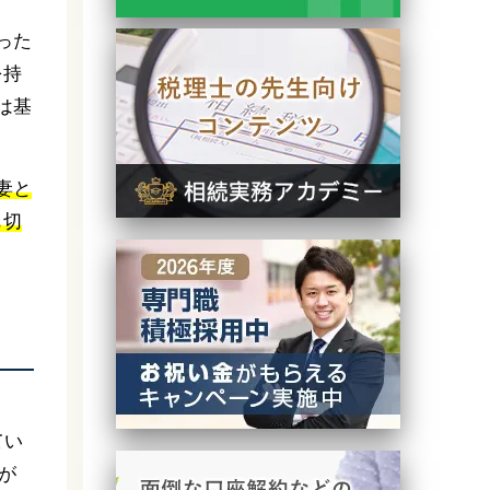
ま
った
を持
は基
妻と
も切
てい
が