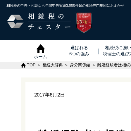
相続税の申告・相談なら年間申告実績3,000件超の
相続専門集団におまかせ
年間相続税
申告件数
3076
※
件
業界トップ
クラス
選ばれる
相続税に強
6つの強み
税理士
の
選び
ホーム
TOP
相続大辞典
身分関係編
離婚経験者は相続
2017年6月2日