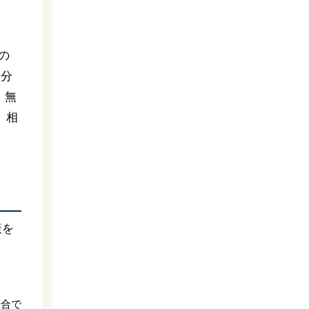
の
産分
、無
、相
策を
場合で