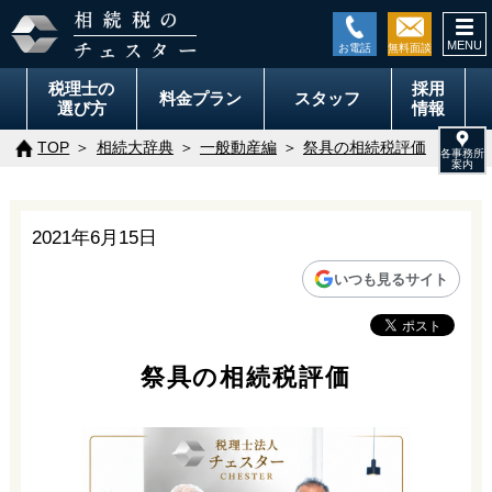
togg
navi
税理士の
採用
料金
プラン
スタッフ
選び方
情報
TOP
相続大辞典
一般動産編
祭具の相続税評価
2021年6月15日
いつも見るサイト
祭具の相続税評価