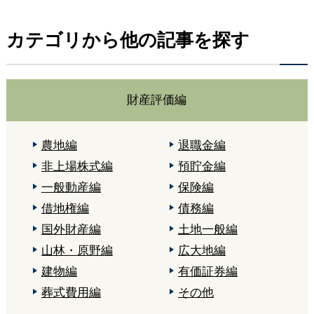
カテゴリから他の記事を探す
財産評価編
農地編
退職金編
非上場株式編
預貯金編
一般動産編
保険編
借地権編
債務編
国外財産編
土地一般編
山林・原野編
広大地編
建物編
有価証券編
葬式費用編
その他