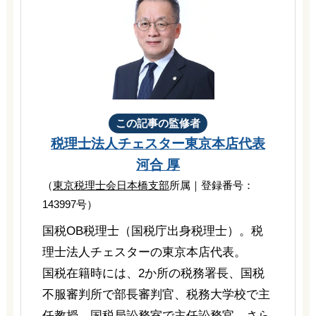
この記事の監修者
税理士法人チェスター
東京本店代表
河合 厚
（
東京税理士会日本橋支部
所属｜登録番号：
143997号）
国税OB税理士（国税庁出身税理士）。税
理士法人チェスターの東京本店代表。
国税在籍時には、2か所の税務署長、国税
不服審判所で部長審判官、税務大学校で主
任教授、国税局訟務室で主任訟務官、さら