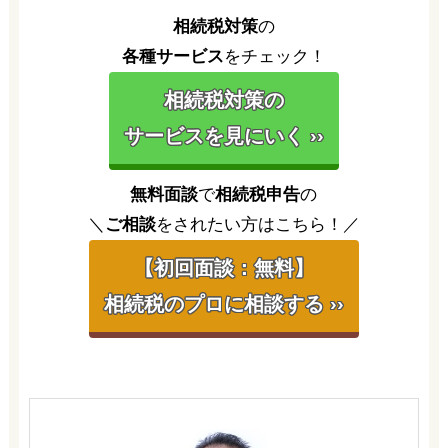
相続税対策
の
各種サービス
をチェック！
相続税対策の
サービスを見にいく ››
無料面談
で
相続税申告
の
＼
ご相談
をされたい方はこちら！／
【初回面談：無料】
相続税のプロに相談する ››