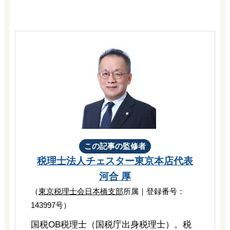
この記事の監修者
税理士法人チェスター
東京本店代表
河合 厚
（
東京税理士会日本橋支部
所属｜登録番号：
143997号）
国税OB税理士（国税庁出身税理士）。税