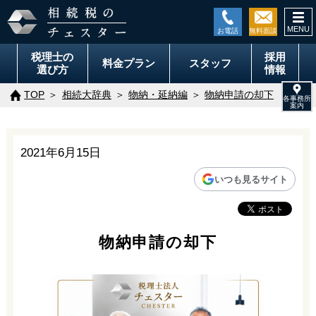
togg
navi
税理士の
採用
料金
プラン
スタッフ
選び方
情報
TOP
相続大辞典
物納・延納編
物納申請の却下
2021年6月15日
いつも見るサイト
物納申請の却下