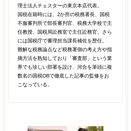
理士法人チェスターの東京本店代表。
国税在籍時には、2か所の税務署長、国税
不服審判所で部長審判官、税務大学校で主
任教授、国税局訟務室で主任訟務官、さら
には国税庁で審理担当課長補佐を歴任。
難解な税務論点など税務署側の考え方や指
摘方法を熟知しており「審査部」という業
界でも珍しい部署を設け、河合を筆頭に複
数名の国税OBで徹底した記事の監修をお
こなっている。
＼採用キャンペーン実施中！-／