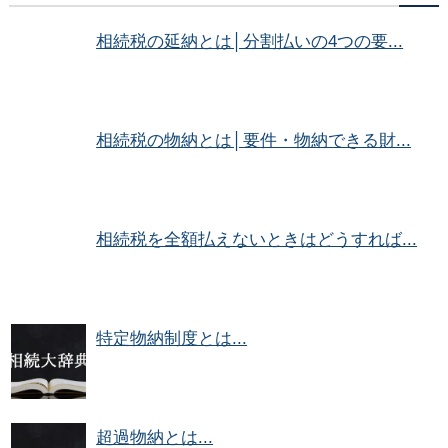
相続税の延納とは│分割払いの4つの要...
相続税の物納とは│要件・物納できる財...
相続税を全額払えないときはどうすれば...
特定物納制度とは...
超過物納とは...