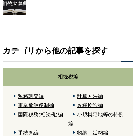
カテゴリから他の記事を探す
相続税編
税務調査編
計算方法編
事業承継税制編
各種控除編
国際税務(相続税)編
小規模宅地等の特例
編
手続き編
物納・延納編