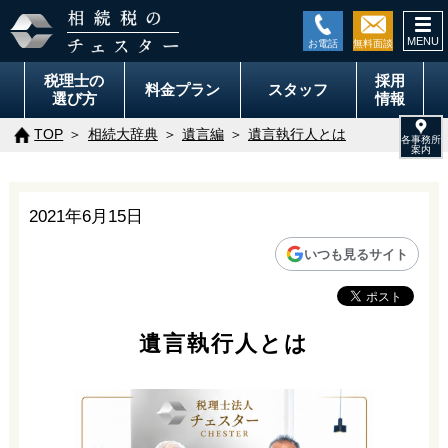
togg
navi
税理士の
採用
料金
プラン
スタッフ
選び方
情報
TOP
相続大辞典
遺言編
遺言執行人とは
2021年6月15日
いつも見るサイト
遺言執行人とは