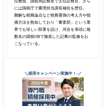
任教授、国税局訟務室で主任訟務官、さら
には国税庁で審理担当課長補佐を歴任。
難解な税務論点など税務署側の考え方や指
摘方法を熟知しており「審査部」という業
界でも珍しい部署を設け、河合を筆頭に複
数名の国税OBで徹底した記事の監修をお
こなっている。
＼採用キャンペーン実施中！-／