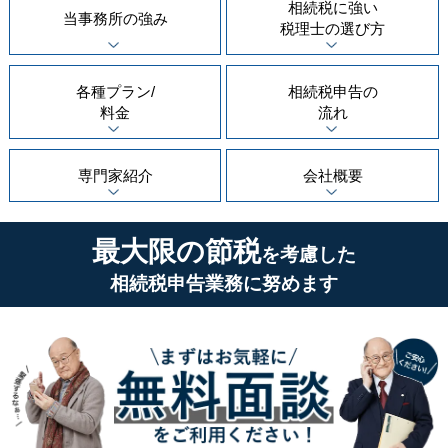
相続税に強い
当事務所の
強み
税理士の
選び方
各種プラン/
相続税申告の
料金
流れ
専門家紹介
会社概要
最大限の節税
を考慮した
相続税申告業務に努めます