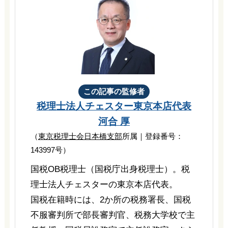
この記事の監修者
税理士法人チェスター
東京本店代表
河合 厚
（
東京税理士会日本橋支部
所属｜登録番号：
143997号）
国税OB税理士（国税庁出身税理士）。税
理士法人チェスターの東京本店代表。
国税在籍時には、2か所の税務署長、国税
不服審判所で部長審判官、税務大学校で主