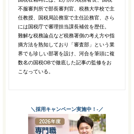
不服審判所で部長審判官、税務大学校で主
任教授、国税局訟務室で主任訟務官、さら
には国税庁で審理担当課長補佐を歴任。
難解な税務論点など税務署側の考え方や指
摘方法を熟知しており「審査部」という業
界でも珍しい部署を設け、河合を筆頭に複
数名の国税OBで徹底した記事の監修をお
こなっている。
＼採用キャンペーン実施中！-／