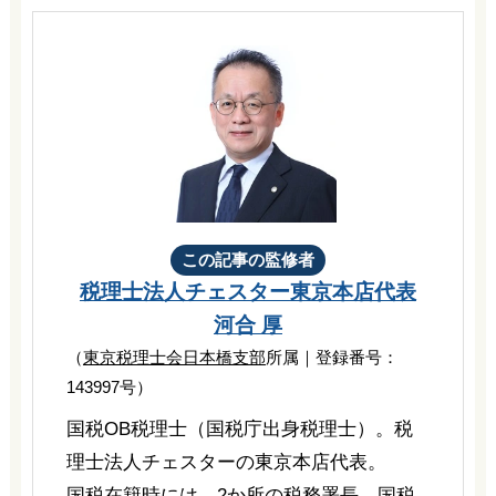
この記事の監修者
税理士法人チェスター
東京本店代表
河合 厚
（
東京税理士会日本橋支部
所属｜登録番号：
143997号）
国税OB税理士（国税庁出身税理士）。税
理士法人チェスターの東京本店代表。
国税在籍時には、2か所の税務署長、国税