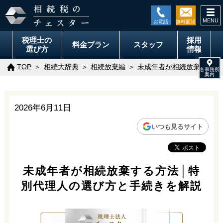
togg
navi
税理士の
採用
料金
プラン
スタッフ
選び方
情報
TOP
相続大辞典
相続放棄編
未成年者が相続放棄する方
2026年6月11日
いつも見るサイト
未成年者が相続放棄する方法│特
別代理人の選び方と手続きを解説