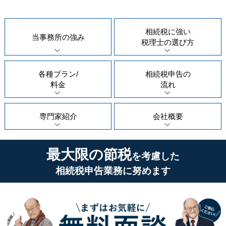
相続税に強い
当事務所の
強み
税理士の
選び方
各種プラン/
相続税申告の
料金
流れ
専門家紹介
会社概要
最大限の節税
を考慮した
相続税申告業務に努めます