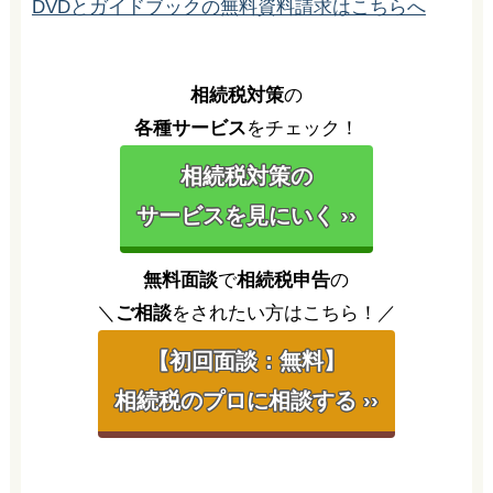
DVDとガイドブックの無料資料請求はこちらへ
相続税対策
の
各種サービス
をチェック！
相続税対策の
サービスを見にいく ››
無料面談
で
相続税申告
の
＼
ご相談
をされたい方はこちら！／
【初回面談：無料】
相続税のプロに相談する ››