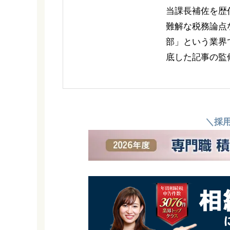
当課長補佐を歴
難解な税務論点
部」という業界
底した記事の監
＼採