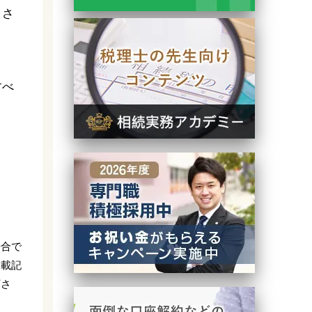
とさ
すべ
場合で
掲載記
下さ