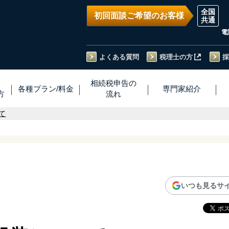
初回面談ご希望のお客様
電
よくある質問
税理士の方
採
い
相続税
申告
の
各種プラン
/
料金
専門家
紹介
方
流れ
て
いつも見るサ