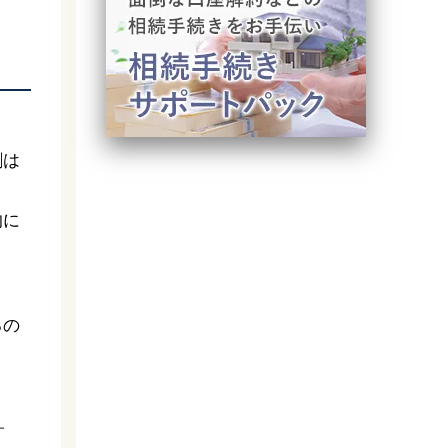
割は
的に
るの
す