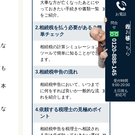
大事な方が亡くなったあとにや
っておきたい手続きや書類一覧
お電話
をご紹介。
問合
既存のお客様はこちら
2.相続税を払う必要がある？簡
せ
単チェック
0120-888-145
にな
相続税の計算シミュレーション
ツールで簡単に知ることができ
ます。
ても
3.相続税申告の流れ
受付時間
相続税申告において、いつまで
9:00-20:00
、本
に何をすれば良いか一般的な流
土日祝も
対応可
れを紹介します。
くな
4.依頼する税理士の見極めポイ
ント
相続税申告を税理士へ相談され
る方は必ず知っておきたい選び