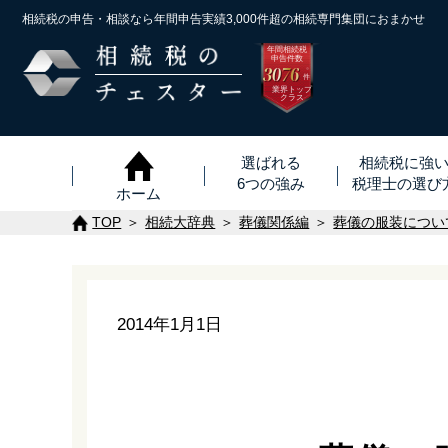
相続税の申告・相談なら年間申告実績3,000件超の
相続専門集団におまかせ
年間相続税
申告件数
3076
※
件
業界トップ
クラス
選ばれる
相続税に強
6つの強み
税理士
の
選び
ホーム
TOP
相続大辞典
葬儀関係編
葬儀の服装につい
2014年1月1日