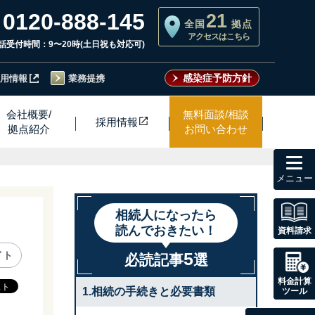
0120-888-145
21
全国
拠点
アクセスはこちら
話受付時間：9〜20時(土日祝も対応可)
感染症予防方針
用情報
業務提携
会社概要/
無料面談/相談
採用情
報
拠点紹介
お問い合わせ
toggl
navig
相続人になったら
読んでおきたい！
資料請求
5
イト
必読記事
選
料金計算
1.相続の手続きと必要書類
ツール