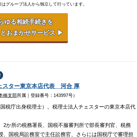
行はグループ法人から独立して行っています。
らゆる相続手続きを
とおまかせサービス ▶
者
ェスター
東京本店代表
河合 厚
本橋支部
所属｜登録番号：143997号）
（国税庁出身税理士）。税理士法人チェスターの東京本店代
、2か所の税務署長、国税不服審判所で部長審判官、税務
授、国税局訟務室で主任訟務官、さらには国税庁で審理担