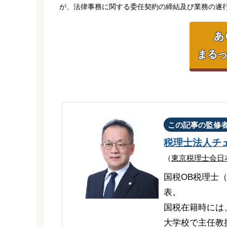
が、法律事務に関する委任契約の締結及び業務の遂
あ
まるっ
この記事の監修
税理士法人チ
（
東京税理士会日
国税OB税理士
表。
国税在籍時には
大学校で主任教