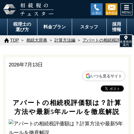
togg
navi
税理士の
採用
料金
プラン
スタッフ
選び方
情報
TOP
相続大辞典
計算方法編
アパートの相続税評価額は
2026年7月13日
いつも見るサイト
アパートの相続税評価額は？計算
方法や最新5年ルールを徹底解説