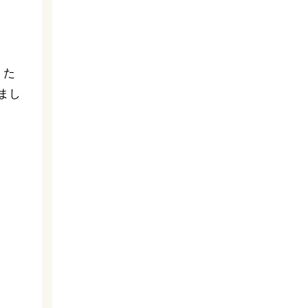
。た
まし
。