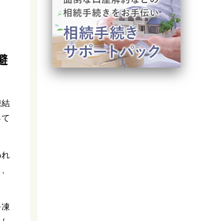
避
凍結
って
われ
く、
を凍