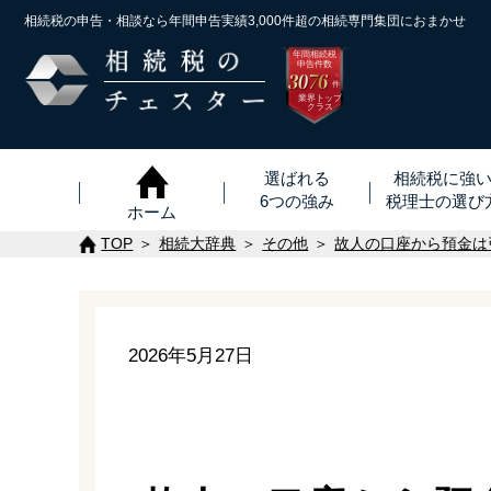
相続税の申告・相談なら年間申告実績3,000件超の
相続専門集団におまかせ
年間相続税
申告件数
3076
※
件
業界トップ
クラス
選ばれる
相続税に強
6つの強み
税理士
の
選び
ホーム
TOP
相続大辞典
その他
故人の口座から預金は
2026年5月27日