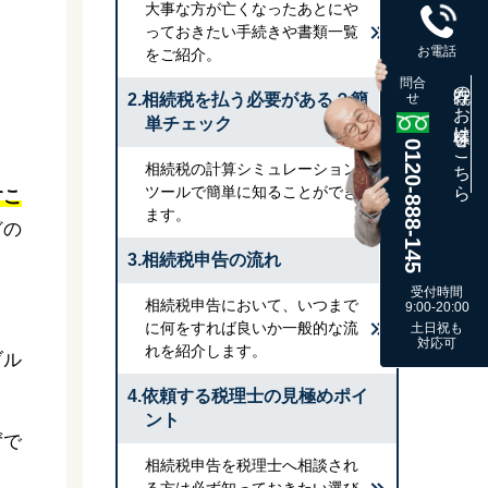
大事な方が亡くなったあとにや
っておきたい手続きや書類一覧
お電話
をご紹介。
問合
既存のお客様はこちら
2.相続税を払う必要がある？簡
せ
単チェック
0120-888-145
相続税の計算シミュレーション
ツールで簡単に知ることができ
すこ
ます。
どの
3.相続税申告の流れ
受付時間
相続税申告において、いつまで
9:00-20:00
に何をすれば良いか一般的な流
土日祝も
対応可
れを紹介します。
ブル
4.依頼する税理士の見極めポイ
ント
ずで
相続税申告を税理士へ相談され
る方は必ず知っておきたい選び