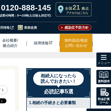
0120-888-145
21
全国
拠点
アクセスはこちら
話受付時間：9〜20時(土日祝も対応可)
感染症予防方針
用情報
業務提携
会社概要/
無料面談/相談
採用情
報
拠点紹介
お問い合わせ
toggl
navig
相続人になったら
読んでおきたい！
資料請求
5
イト
必読記事
選
料金計算
1.相続の手続きと必要書類
ツール