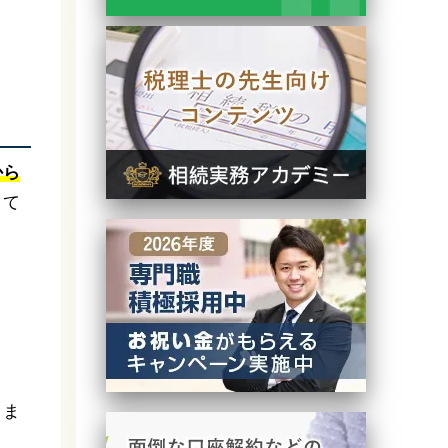
から
くて
りま