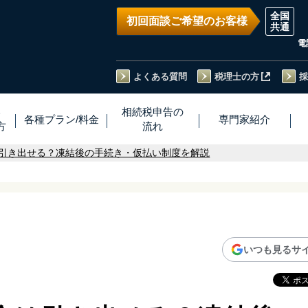
初回面談ご希望のお客様
電
よくある質問
税理士の方
採
い
相続税
申告
の
各種プラン
/
料金
専門家
紹介
方
流れ
引き出せる？凍結後の手続き・仮払い制度を解説
いつも見るサ