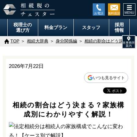
togg
navi
税理士の
採用
料金
プラン
スタッフ
選び方
情報
TOP
相続大辞典
身分関係編
相続の割合はどう決まる？
2026年7月22日
いつも見るサイト
相続の割合はどう決まる？家族構
成別にわかりやすく解説！