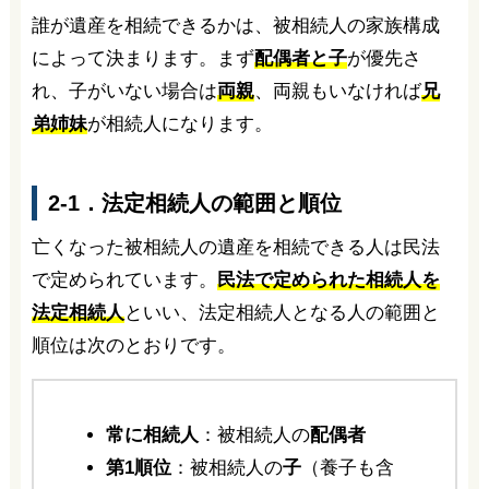
誰が遺産を相続できるかは、被相続人の家族構成
によって決まります。まず
配偶者と子
が優先さ
れ、子がいない場合は
両親
、両親もいなければ
兄
弟姉妹
が相続人になります。
2-1．法定相続人の範囲と順位
亡くなった被相続人の遺産を相続できる人は民法
で定められています。
民法で定められた相続人を
法定相続人
といい、法定相続人となる人の範囲と
順位は次のとおりです。
常に相続人
：被相続人の
配偶者
第1順位
：被相続人の
子
（養子も含