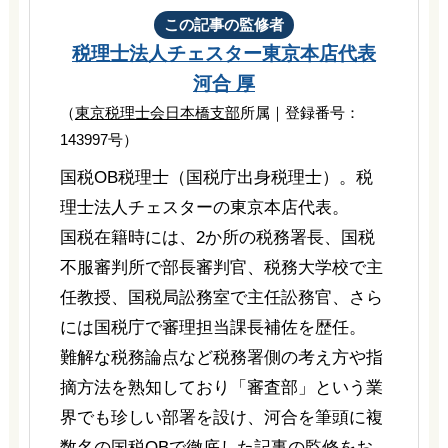
この記事の監修者
税理士法人チェスター
東京本店代表
河合 厚
（
東京税理士会日本橋支部
所属｜登録番号：
143997号）
国税OB税理士（国税庁出身税理士）。税
理士法人チェスターの東京本店代表。
国税在籍時には、2か所の税務署長、国税
不服審判所で部長審判官、税務大学校で主
任教授、国税局訟務室で主任訟務官、さら
には国税庁で審理担当課長補佐を歴任。
難解な税務論点など税務署側の考え方や指
摘方法を熟知しており「審査部」という業
界でも珍しい部署を設け、河合を筆頭に複
数名の国税OBで徹底した記事の監修をお