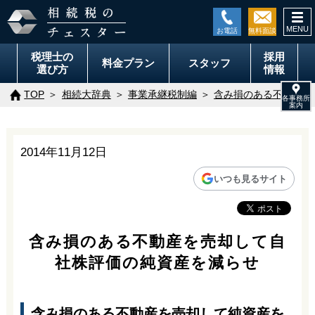
togg
navi
税理士の
採用
料金
プラン
スタッフ
選び方
情報
TOP
相続大辞典
事業承継税制編
含み損のある不動産を
2014年11月12日
いつも見るサイト
含み損のある不動産を売却して自
社株評価の純資産を減らせ
含み損のある不動産を売却して純資産を