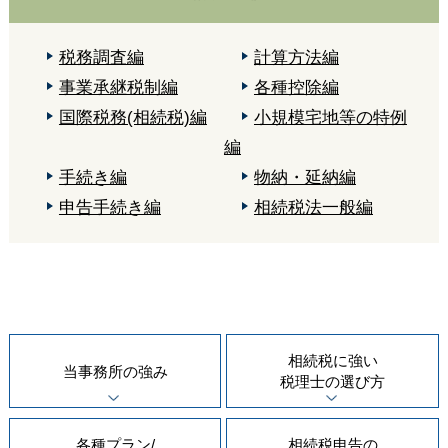
税務調査編
計算方法編
事業承継税制編
各種控除編
国際税務(相続税)編
小規模宅地等の特例
編
手続き編
物納・延納編
申告手続き編
相続税法一般編
相続税に強い
当事務所の
強み
税理士の
選び方
各種プラン/
相続税申告の