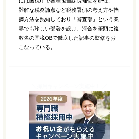
には国税庁で審理担当課長補佐を歴任。
難解な税務論点など税務署側の考え方や指
摘方法を熟知しており「審査部」という業
界でも珍しい部署を設け、河合を筆頭に複
数名の国税OBで徹底した記事の監修をお
こなっている。
＼採用キャンペーン実施中！-／