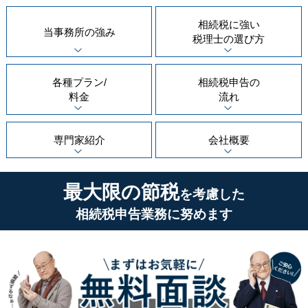
相続税に強い
当事務所の
強み
税理士の
選び方
各種プラン/
相続税申告の
料金
流れ
専門家紹介
会社概要
最大限の節税
を考慮した
相続税申告業務に努めます