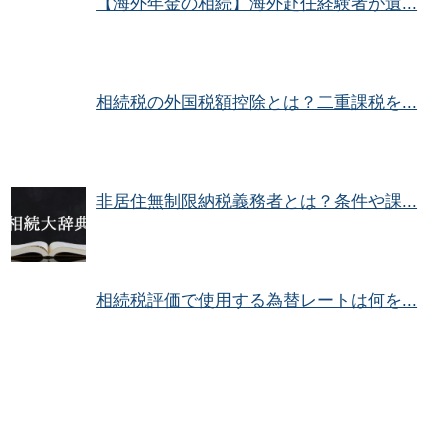
【海外年金の相続】海外赴任経験者が遺...
相続税の外国税額控除とは？二重課税を...
非居住無制限納税義務者とは？条件や課...
相続税評価で使用する為替レートは何を...