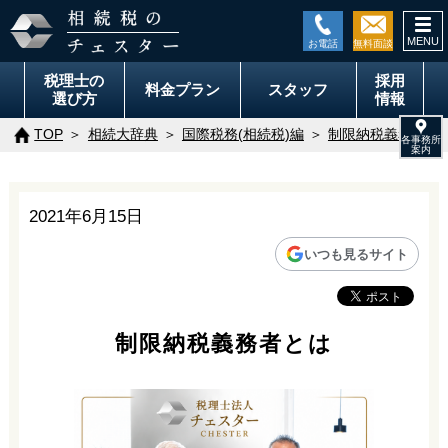
togg
navi
税理士の
採用
料金
プラン
スタッフ
選び方
情報
TOP
相続大辞典
国際税務(相続税)編
制限納税義務者と
2021年6月15日
いつも見るサイト
制限納税義務者とは