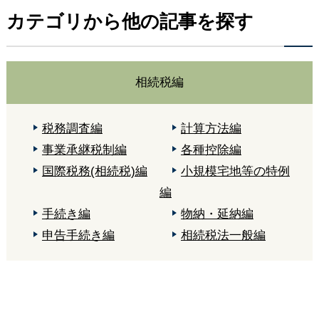
カテゴリから他の記事を探す
相続税編
税務調査編
計算方法編
事業承継税制編
各種控除編
国際税務(相続税)編
小規模宅地等の特例
編
手続き編
物納・延納編
申告手続き編
相続税法一般編