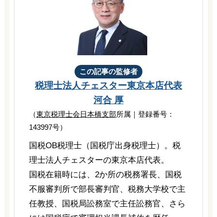
この記事の監修者
税理士法人チェスター
東京本店代表
河合 厚
（
東京税理士会日本橋支部
所属｜登録番号：
143997号）
国税OB税理士（国税庁出身税理士）。税
理士法人チェスターの東京本店代表。
国税在籍時には、2か所の税務署長、国税
不服審判所で部長審判官、税務大学校で主
任教授、国税局訟務室で主任訟務官、さら