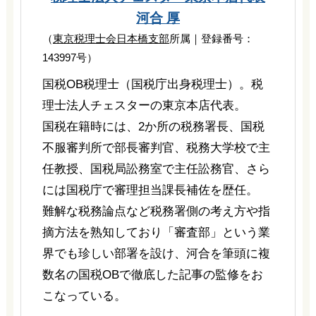
河合 厚
（
東京税理士会日本橋支部
所属｜登録番号：
143997号）
国税OB税理士（国税庁出身税理士）。税
理士法人チェスターの東京本店代表。
国税在籍時には、2か所の税務署長、国税
不服審判所で部長審判官、税務大学校で主
任教授、国税局訟務室で主任訟務官、さら
には国税庁で審理担当課長補佐を歴任。
難解な税務論点など税務署側の考え方や指
摘方法を熟知しており「審査部」という業
界でも珍しい部署を設け、河合を筆頭に複
数名の国税OBで徹底した記事の監修をお
こなっている。