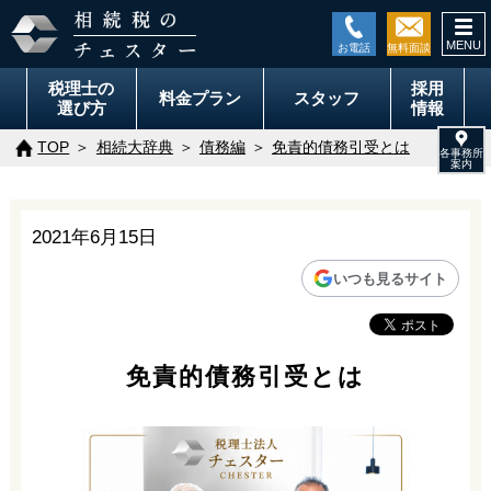
togg
navi
税理士の
採用
料金
プラン
スタッフ
選び方
情報
TOP
相続大辞典
債務編
免責的債務引受とは
2021年6月15日
いつも見るサイト
免責的債務引受とは