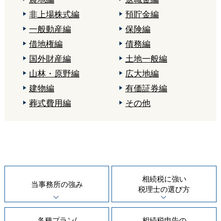
非上場株式編
預貯金編
一般動産編
保険編
借地権編
債務編
国外財産編
土地一般編
山林・原野編
広大地編
建物編
有価証券編
葬式費用編
その他
相続税に強い
当事務所の
強み
税理士の
選び方
各種プラン/
相続税申告の