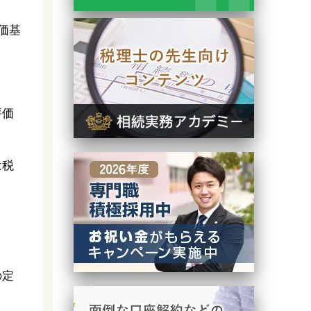
価基
評価
は税
の定