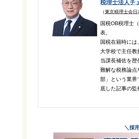
税理士法人チ
（
東京税理士会日
国税OB税理士
表。
国税在籍時には
大学校で主任教
当課長補佐を歴
難解な税務論点
部」という業界
底した記事の監
＼採