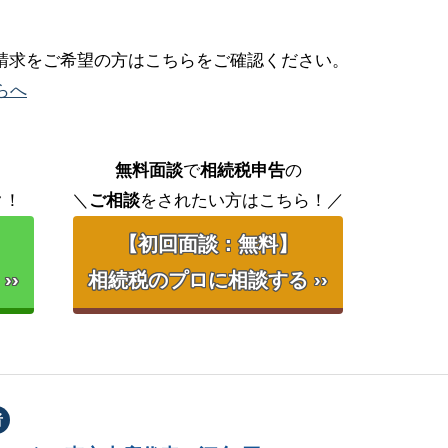
請求をご希望の方はこちらをご確認ください。
らへ
無料面談
で
相続税申告
の
ク！
＼
ご相談
をされたい方はこちら！／
【初回面談：無料】
››
相続税のプロに相談する ››
者