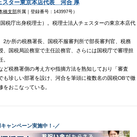
ェスター
東京本店代表
河合 厚
本橋支部
所属｜登録番号：143997号）
（国税庁出身税理士）。税理士法人チェスターの東京本店代
、2か所の税務署長、国税不服審判所で部長審判官、税務
授、国税局訟務室で主任訟務官、さらには国税庁で審理担
任。
など税務署側の考え方や指摘方法を熟知しており「審査
でも珍しい部署を設け、河合を筆頭に複数名の国税OBで徹
修をおこなっている。
用キャンペーン実施中！-／