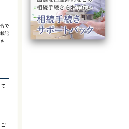
場合で
掲載記
下さ
出て
をご