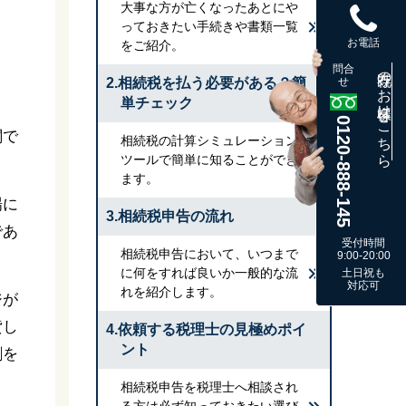
大事な方が亡くなったあとにや
っておきたい手続きや書類一覧
お電話
をご紹介。
問合
既存のお客様はこちら
2.相続税を払う必要がある？簡
せ
単チェック
0120-888-145
関で
相続税の計算シミュレーション
ツールで簡単に知ることができ
ます。
場に
3.相続税申告の流れ
であ
受付時間
相続税申告において、いつまで
9:00-20:00
に何をすれば良いか一般的な流
土日祝も
対応可
れを紹介します。
ジが
貸し
4.依頼する税理士の見極めポイ
ント
割を
相続税申告を税理士へ相談され
る方は必ず知っておきたい選び