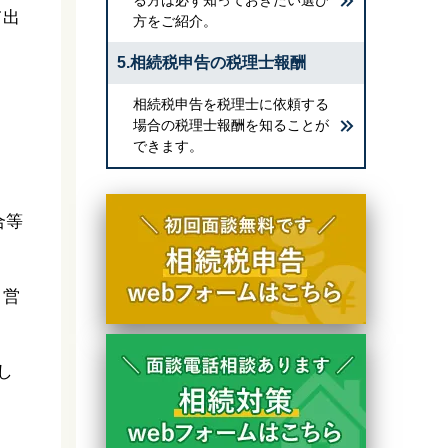
て出
方をご紹介。
。
5.相続税申告の税理士報酬
相続税申告を税理士に依頼する
場合の税理士報酬を知ることが
できます。
合等
、営
し