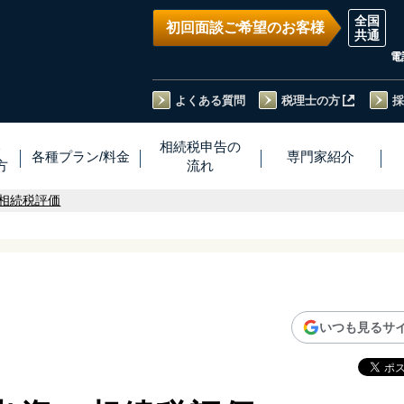
初回面談ご希望のお客様
電
よくある質問
税理士の方
採
い
相続税
申告
の
各種プラン
/
料金
専門家
紹介
方
流れ
相続税評価
いつも見るサ