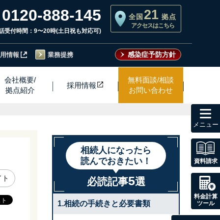
0120-888-145
21
全国
拠点
アクセスはこちら
話受付時間：9〜20時(土日祝も対応可)
感染症予防方針
用情報
業務提携
会社概要/
無料面談/相談
採用情
報
拠点紹介
お問い合わせ
toggl
navig
相続人になったら
読んでおきたい！
資料請求
5
イト
必読記事
選
料金計算
1.相続の手続きと必要書類
ツール