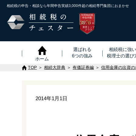
相続税の申告・相談なら年間申告実績3,000件超の
相続専門集団におまかせ
年間相続税
申告件数
3076
※
件
業界トップ
クラス
選ばれる
相続税に強
6つの強み
税理士
の
選び
ホーム
TOP
相続大辞典
有価証券編
信用金庫の出資の
2014年1月1日