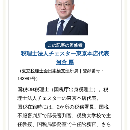
この記事の監修者
税理士法人チェスター
東京本店代表
河合 厚
（
東京税理士会日本橋支部
所属｜登録番号：
143997号）
国税OB税理士（国税庁出身税理士）。税
理士法人チェスターの東京本店代表。
国税在籍時には、2か所の税務署長、国税
不服審判所で部長審判官、税務大学校で主
任教授、国税局訟務室で主任訟務官、さら