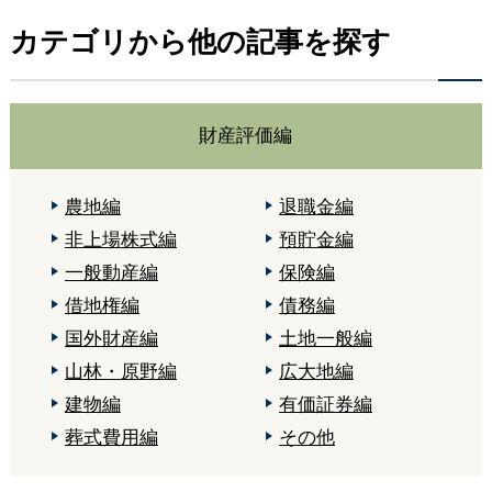
カテゴリから他の記事を探す
財産評価編
農地編
退職金編
非上場株式編
預貯金編
一般動産編
保険編
借地権編
債務編
国外財産編
土地一般編
山林・原野編
広大地編
建物編
有価証券編
葬式費用編
その他