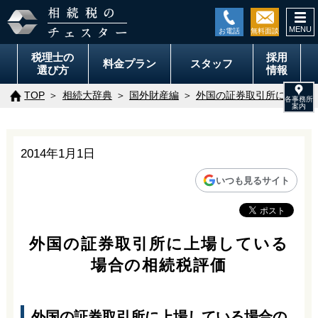
togg
navi
税理士の
採用
料金
プラン
スタッフ
選び方
情報
TOP
相続大辞典
国外財産編
外国の証券取引所に上場し
2014年1月1日
いつも見るサイト
外国の証券取引所に上場している
場合の相続税評価
外国の証券取引所に上場している場合の