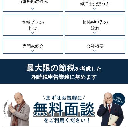
当事務所の
強み
税理士の
選び方
各種プラン/
相続税申告の
料金
流れ
専門家紹介
会社概要
最大限の節税
を考慮した
相続税申告業務に努めます