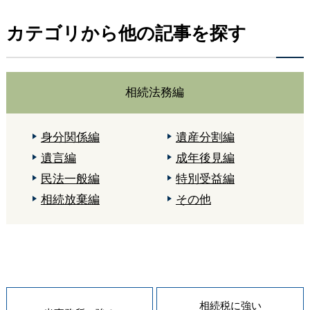
カテゴリから他の記事を探す
相続法務編
身分関係編
遺産分割編
遺言編
成年後見編
民法一般編
特別受益編
相続放棄編
その他
相続税に強い