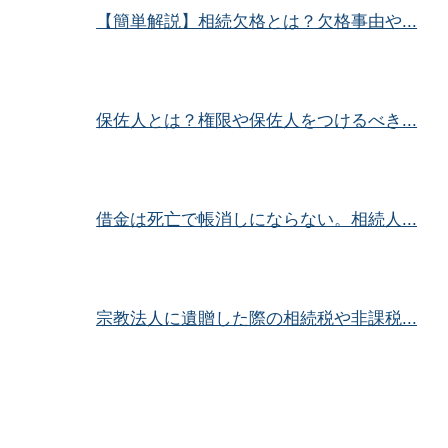
【簡単解説】相続欠格とは？欠格事由や...
保佐人とは？権限や保佐人をつけるべき...
借金は死亡で帳消しにならない。相続人...
宗教法人に遺贈した際の相続税や非課税...