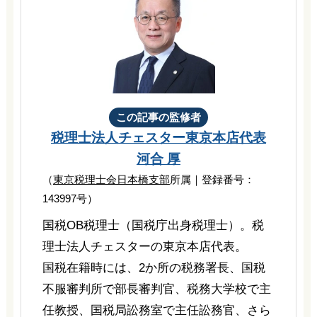
この記事の監修者
税理士法人チェスター
東京本店代表
河合 厚
（
東京税理士会日本橋支部
所属｜登録番号：
143997号）
国税OB税理士（国税庁出身税理士）。税
理士法人チェスターの東京本店代表。
国税在籍時には、2か所の税務署長、国税
不服審判所で部長審判官、税務大学校で主
任教授、国税局訟務室で主任訟務官、さら