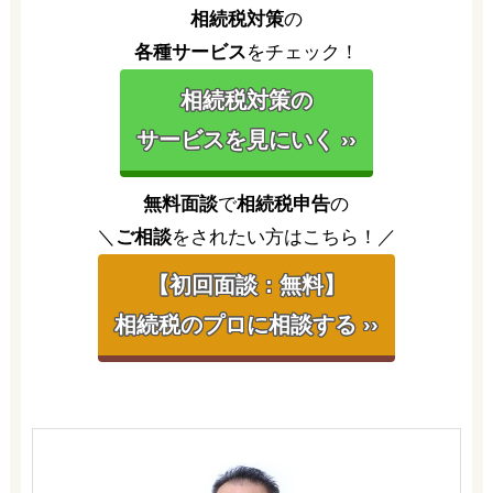
相続税対策
の
各種サービス
をチェック！
相続税対策の
サービスを見にいく ››
無料面談
で
相続税申告
の
＼
ご相談
をされたい方はこちら！／
【初回面談：無料】
相続税のプロに相談する ››