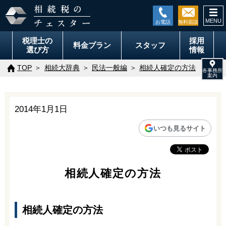
togg
navi
税理士の
採用
料金
プラン
スタッフ
選び方
情報
TOP
相続大辞典
民法一般編
相続人確定の方法
2014年1月1日
いつも見るサイト
相続人確定の方法
相続人確定の方法