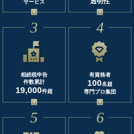
透明性
サービス
3
4
相続税申告
有資格者
100
件数累計
名超
19,000
件超
専門プロ集団
5
6