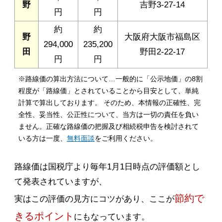
野
吉野3-27-14
円
円
約
約
野
大阪府大阪市福島区
294,000
235,200
田
野田2-22-17
円
円
※路線価の算出方法について…一般的に「公示地価」の8割
程度が「路線価」とされていることから目安として、単純
計算で算出しております。 そのため、本情報の正確性、完
全性、妥当性、公正性について、当方は一切の責任を負い
ません。正確な路線価の把握及び相続税申告を検討されて
いる方は一度、
無料面談
をご利用ください。
路線価は国税庁より毎年1月1日時点の評価額とし
て発表されていますが、
節約で
実はこの評価の見方にコツがあり、ここが
きるポイント
にもなっています。