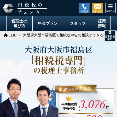
togg
navi
税理士の
採用
料金
プラン
スタッフ
選び方
情報
TOP
大阪府大阪市福島区で相続税申告の相談ができる税理士
大阪府
大阪市
福島区
3,076
年間
相続税
件
申告件数
※2