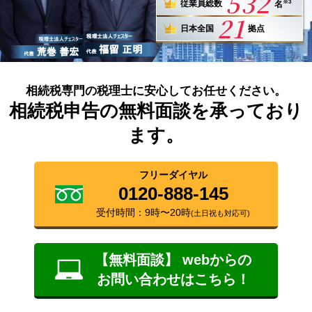
532
※3
従業員総数
名
21
日本全国
拠点
相続税専門の税理士に安心してお任せください。
相続税申告の無料面談を承っており
ます。
フリーダイヤル
0120-888-145
受付時間：9時〜20時
(土日祝も対応可)
【無料面談】 webからの
お問い合わせはこちら！