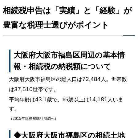
相続税申告は「実績」と「経験」が
豊富な税理士選びがポイント
大阪府大阪市福島区周辺の基本情
報・相続税の納税額について
72,484
大阪府大阪市福島区の総人口は
人。世帯数
37,510
は
世帯です。
43.1
14,181
平均年齢は
歳で、65歳以上は
人いま
す。
（2015年総務省統計局調べ）
◆大阪府大阪市福島区の相続土地