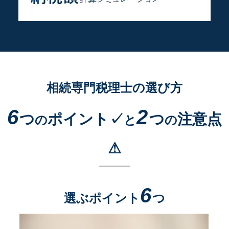
相続専門税理士の選び方
6
2
つ
ポイント✓
つ
注意点
の
と
の
⚠
6
選ぶポイント
つ