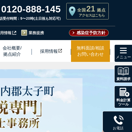
0120-888-145
21
全国
拠点
アクセスはこちら
話受付時間：9〜20時(土日祝も対応可)
感染症予防方針
用情報
業務提携
toggl
会社概要/
無料面談/相談
採用情
報
navig
拠点紹介
お問い合わせ
資料請求
内郡
太子町
料金計算
ツール
お電話