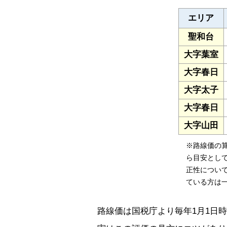
エリア
聖和台
大字葉室
大字春日
大字太子
大字春日
大字山田
※路線価の
ら目安とし
正性につい
ている方は
路線価は国税庁より毎年1月1日