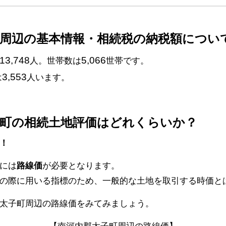
町周辺の基本情報・相続税の納税額につい
13,748
5,066
人。世帯数は
世帯です。
3,553
は
人います。
子町の相続土地評価はどれくらいか？
！
には
路線価
が必要となります。
の際に用いる指標のため、一般的な土地を取引する時価と
太子町周辺の路線価をみてみましょう。