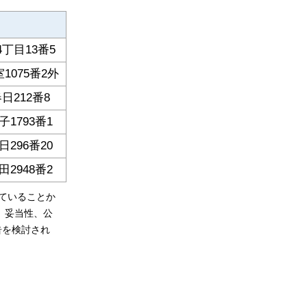
丁目13番5
075番2外
212番8
1793番1
296番20
2948番2
ていることか
、妥当性、公
告を検討され