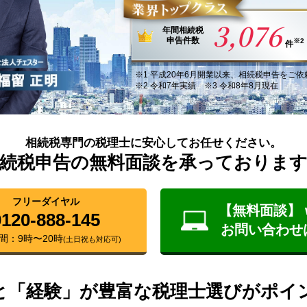
3,076
年間
相続税
申告件数
※2
件
※1
平成20年6月
開業以来
、
相続税申告
を
ご依
※2 令和7年実績 ※3 令和8年8月現在
相続税専門の税理士に安心してお任せください。
続税申告の無料面談を承っておりま
フリーダイヤル
【無料面談】 
0120-888-145
お問い合わせ
間：9時〜20時
(土日祝も対応可)
と「経験」が豊富な税理士選びがポイ