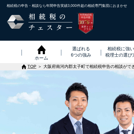
相続税の申告・相談なら年間申告実績3,000件超の
相続専門集団におまかせ
年間相続税
申告件数
3076
※
件
業界トップ
クラス
選ばれる
相続税に強
6つの強み
税理士
の
選び
ホーム
TOP
大阪府南河内郡太子町で相続税申告の相談がで