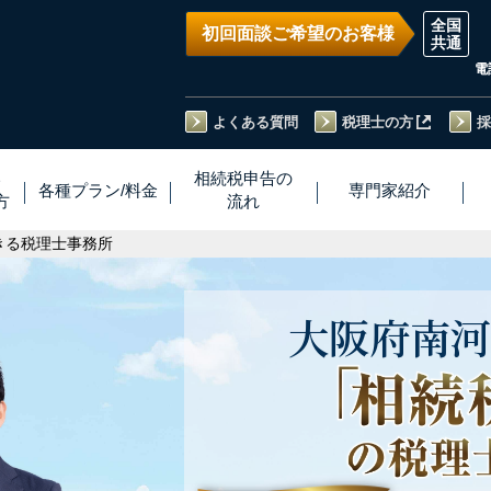
初回面談ご希望のお客様
電
よくある質問
税理士の方
採
い
相続税
申告
の
各種プラン
/
料金
専門家
紹介
方
流れ
きる税理士事務所
大阪府
南河