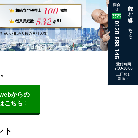
問合
既存のお客様はこちら
100
せ
相続専門税理士
名超
532
※3
従業員総数
名
0120-888-145
頼
頂いた
相続人様
の
累計
人数
受付時間
9:00-20:00
す。
土日祝も
対応可
webからの
はこちら！
ント