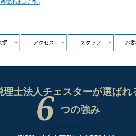
料請求はコチラ››
挨拶
アクセス
スタッフ
お客
税理士法人チェスターが
選ばれ
6
つの強み