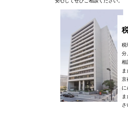
安心してぜひご相談ください。
税
分
相
ま
京
に
ま
さ