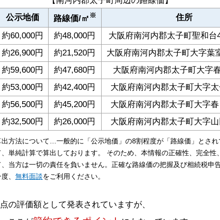
【南河内郡太子町周辺の路線価】
※
公示地価
住所
路線価/㎡
約60,000円
約48,000円
大阪府南河内郡太子町聖和台4
約26,900円
約21,520円
大阪府南河内郡太子町大字葉室1
約59,600円
約47,680円
大阪府南河内郡太子町大字春日
約53,000円
約42,400円
大阪府南河内郡太子町大字太子
約56,500円
約45,200円
大阪府南河内郡太子町大字春日
約32,500円
約26,000円
大阪府南河内郡太子町大字山田
算出方法について…一般的に「公示地価」の8割程度が「路線価」とされ
て、単純計算で算出しております。 そのため、本情報の正確性、完全性
て、当方は一切の責任を負いません。正確な路線価の把握及び相続税申
一度、
無料面談
をご利用ください。
時点の評価額として発表されていますが、