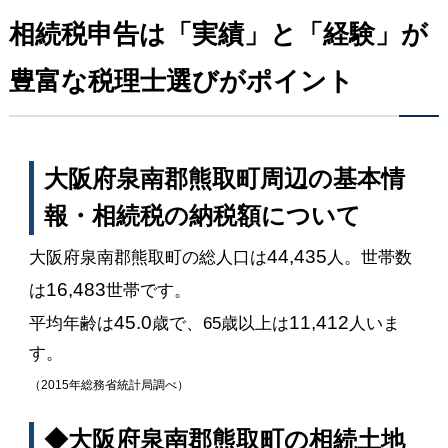
相続税申告は「実績」と「経験」が
豊富な税理士選びがポイント
大阪府泉南郡熊取町周辺の基本情
報・相続税の納税額について
44,435
大阪府泉南郡熊取町の総人口は
人。世帯数
16,483
は
世帯です。
45.0
11,412
平均年齢は
歳で、65歳以上は
人いま
す。
（2015年総務省統計局調べ）
◆大阪府泉南郡熊取町の相続土地