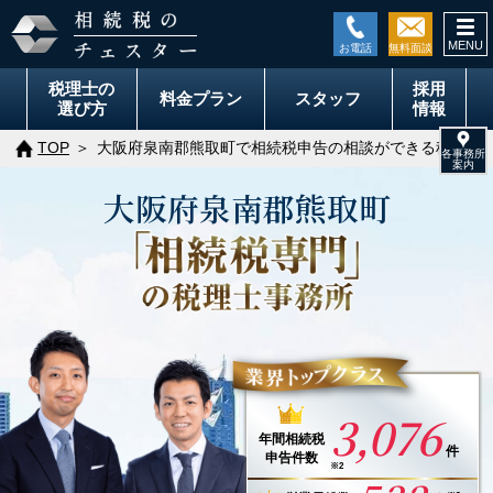
togg
navi
税理士の
採用
料金
プラン
スタッフ
選び方
情報
TOP
大阪府泉南郡熊取町で相続税申告の相談ができる税理士
大阪府
泉南郡熊取町
3,076
年間
相続税
件
申告件数
※2