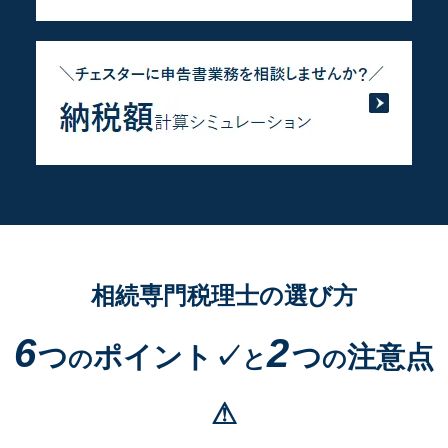
相続専門税理士の選び方
6
2
つ
ポイント✓
つ
注意点
の
と
の
⚠