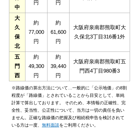
円
円
中
大
約
約
久
大阪府泉南郡熊取町大
77,000
61,600
保
久保北3丁目316番1外
円
円
北
五
約
約
大阪府泉南郡熊取町五
門
49,300
39,440
門西4丁目980番3
西
円
円
※路線価の算出方法について…一般的に「公示地価」の8割
程度が「路線価」とされていることから目安として、単純
計算で算出しております。 そのため、本情報の正確性、完
全性、妥当性、公正性について、当方は一切の責任を負い
ません。正確な路線価の把握及び相続税申告を検討されて
いる方は一度、
無料面談
をご利用ください。