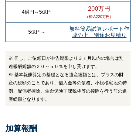
200万円
4億円
～
5億円
（税込220万円）
無料簡易試算レポート作
5億円
～
成の上、別途お見積り
※ 但し、ご依頼日が申告期限より３ヵ月以内の場合は別
途報酬総額の２０～５０％を申し受けます。
※ 基本報酬算定の基礎となる遺産総額とは、プラスの財
産の総額のことであり、借入金等の債務、小規模宅地の特
例、配偶者控除、生命保険非課税枠等の控除を行う前の遺
産総額となります。
加算報酬