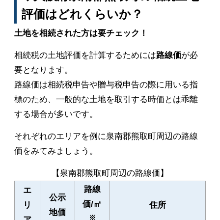
評価はどれくらいか？
土地を相続された方は要チェック！
相続税の土地評価を計算するためには
路線価
が必
要となります。
路線価は相続税申告や贈与税申告の際に用いる指
標のため、一般的な土地を取引する時価とは乖離
する場合が多いです。
それぞれのエリアを例に泉南郡熊取町周辺の路線
価をみてみましょう。
【泉南郡熊取町周辺の路線価】
路線
エ
公示
価/㎡
リ
住所
地価
※
ア