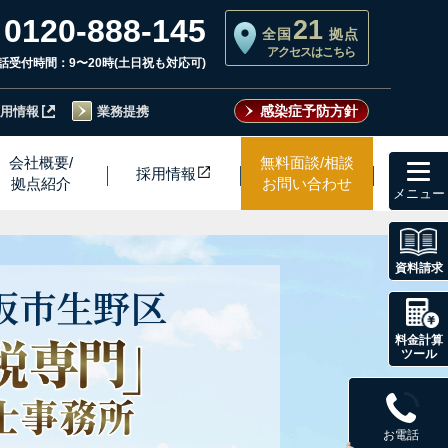
0120-888-145
21
全国
拠点
アクセスはこちら
話受付時間：9〜20時(土日祝も対応可)
感染症予防方針
用情報
業務提携
toggl
会社概要/
無料面談/相談
採用情
報
navig
拠点紹介
お問い合わせ
資料請求
阪市
生野区
料金計算
ツール
お電話