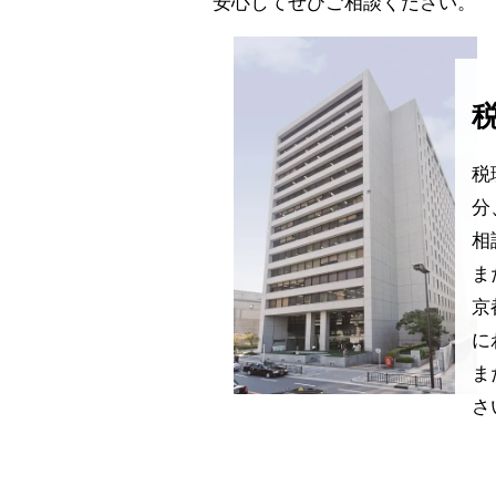
安心してぜひご相談ください。
税
分
相
ま
京
に
ま
さ