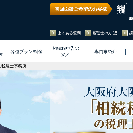
初回面談ご希望のお客様
電
よくある質問
税理士の方
採
い
相続税
申告
の
各種プラン
/
料金
専門家
紹介
方
流れ
る税理士事務所
大阪府
大