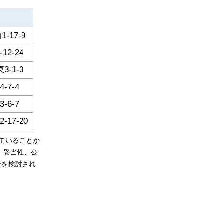
17-9
2-24
-1-3
7-4
6-7
17-20
ていることか
、妥当性、公
告を検討され