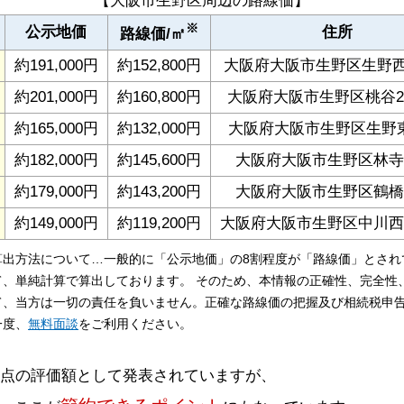
【大阪市生野区周辺の路線価】
※
公示地価
住所
路線価/㎡
約191,000円
約152,800円
大阪府大阪市生野区生野西1-
約201,000円
約160,800円
大阪府大阪市生野区桃谷2-1
約165,000円
約132,000円
大阪府大阪市生野区生野東3
約182,000円
約145,600円
大阪府大阪市生野区林寺4-
約179,000円
約143,200円
大阪府大阪市生野区鶴橋3-
約149,000円
約119,200円
大阪府大阪市生野区中川西2-
算出方法について…一般的に「公示地価」の8割程度が「路線価」とされ
て、単純計算で算出しております。 そのため、本情報の正確性、完全性
て、当方は一切の責任を負いません。正確な路線価の把握及び相続税申
一度、
無料面談
をご利用ください。
時点の評価額として発表されていますが、