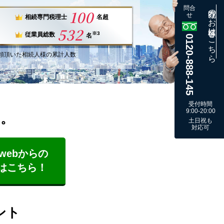
問合
既存のお客様はこちら
100
せ
相続専門税理士
名超
532
※3
従業員総数
名
0120-888-145
頼
頂いた
相続人様
の
累計
人数
受付時間
9:00-20:00
す。
土日祝も
対応可
webからの
はこちら！
ント