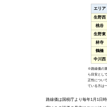
エリア
生野西
桃谷
生野東
林寺
鶴橋
中川西
※路線価の
ら目安とし
正性につい
ている方は
路線価は国税庁より毎年1月1日