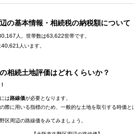
周辺の基本情報・相続税の納税額について
30,167
63,622
人。世帯数は
世帯です。
40,621
は
人います。
区の相続土地評価はどれくらいか？
！
には
路線価
が必要となります。
の際に用いる指標のため、一般的な土地を取引する時価と
野区周辺の路線価をみてみましょう。