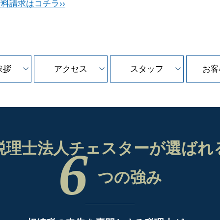
料請求はコチラ››
挨拶
アクセス
スタッフ
お客
税理士法人チェスターが
選ばれ
6
つの強み