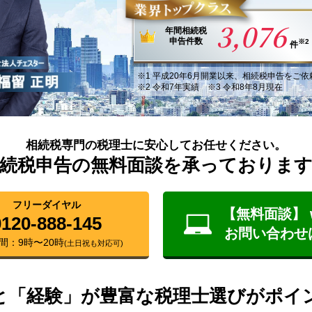
3,076
年間
相続税
申告件数
※2
件
※1
平成20年6月
開業以来
、
相続税申告
を
ご依
※2 令和7年実績 ※3 令和8年8月現在
相続税専門の税理士に安心してお任せください。
続税申告の無料面談を承っておりま
フリーダイヤル
【無料面談】 
0120-888-145
お問い合わせ
間：9時〜20時
(土日祝も対応可)
と「経験」が豊富な税理士選びがポイ