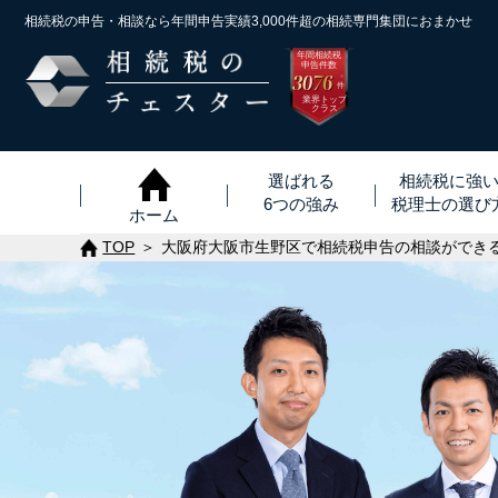
相続税の申告・相談なら年間申告実績3,000件超の
相続専門集団におまかせ
年間相続税
申告件数
3076
※
件
業界トップ
クラス
選ばれる
相続税に強
6つの強み
税理士
の
選び
ホーム
TOP
大阪府大阪市生野区で相続税申告の相談ができ