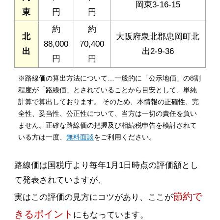
岡東3-16-15
東
円
円
約
約
北
大阪府泉北郡忠岡町北
88,000
70,400
出
出2-9-36
円
円
※路線価の算出方法について…一般的に「公示地価」の8割
程度が「路線価」とされていることから目安として、単純
計算で算出しております。 そのため、本情報の正確性、完
全性、妥当性、公正性について、当方は一切の責任を負い
ません。正確な路線価の把握及び相続税申告を検討されて
いる方は一度、
無料面談
をご利用ください。
路線価は国税庁より毎年1月1日時点の評価額とし
て発表されていますが、
節約で
実はこの評価の見方にコツがあり、ここが
きるポイント
にもなっています。