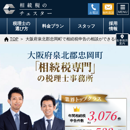
togg
navi
税理士の
採用
料金
プラン
スタッフ
選び方
情報
TOP
大阪府泉北郡忠岡町で相続税申告の相談ができる税理士
大阪府
泉北郡
忠岡町
3,076
年間
相続税
件
申告件数
※2