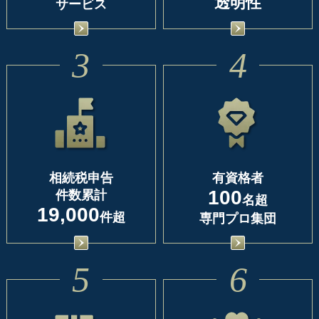
透明性
サービス
3
4
相続税申告
有資格者
100
件数累計
名超
19,000
件超
専門プロ集団
5
6