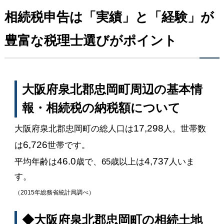
相続税申告は「実績」と「経験」が
豊富な税理士選びがポイント
大阪府泉北郡忠岡町周辺の基本情
報・相続税の納税額について
17,298
大阪府泉北郡忠岡町の総人口は
人。世帯数
6,726
は
世帯です。
46.0
4,737
平均年齢は
歳で、65歳以上は
人いま
す。
（2015年総務省統計局調べ）
◆大阪府泉北郡忠岡町の相続土地