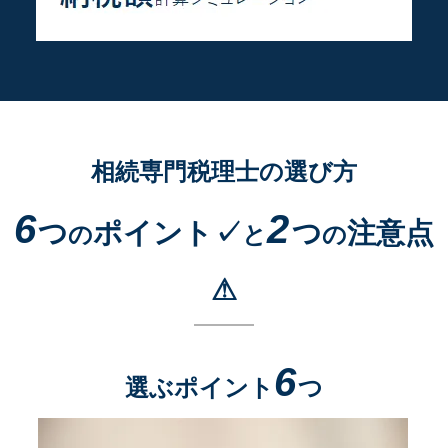
相続専門税理士の選び方
6
2
つ
ポイント✓
つ
注意点
の
と
の
⚠
6
選ぶポイント
つ