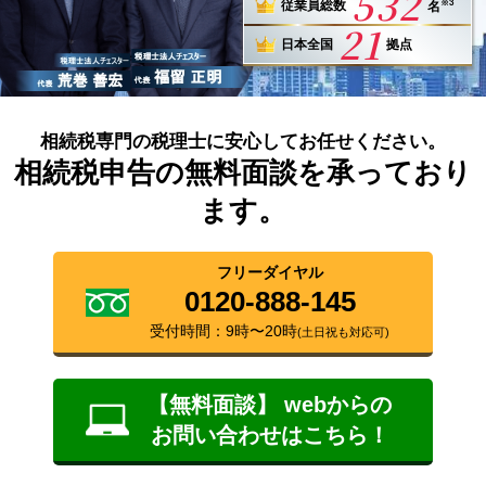
532
※3
従業員総数
名
21
日本全国
拠点
相続税専門の税理士に安心してお任せください。
相続税申告の無料面談を承っており
ます。
フリーダイヤル
0120-888-145
受付時間：9時〜20時
(土日祝も対応可)
【無料面談】 webからの
お問い合わせはこちら！