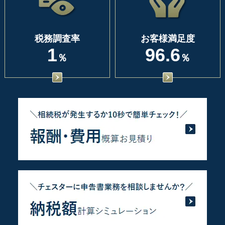
税務調査率
お客様満足度
1
96.6
％
％