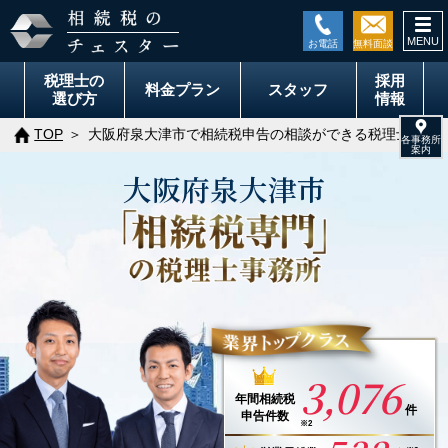
togg
navi
税理士の
採用
料金
プラン
スタッフ
選び方
情報
TOP
大阪府泉大津市で相続税申告の相談ができる税理士事務
大阪府
泉大津市
3,076
年間
相続税
件
申告件数
※2