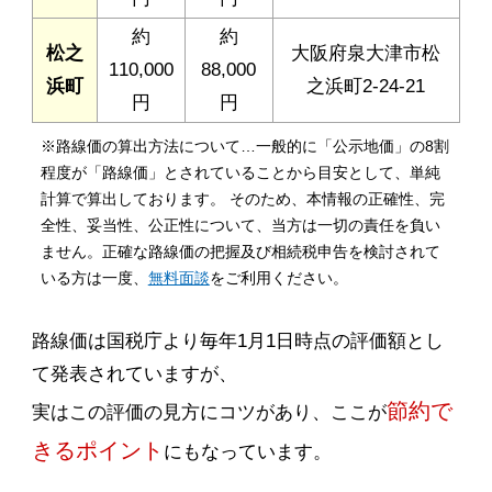
約
約
松之
大阪府泉大津市松
110,000
88,000
浜町
之浜町2-24-21
円
円
※路線価の算出方法について…一般的に「公示地価」の8割
程度が「路線価」とされていることから目安として、単純
計算で算出しております。 そのため、本情報の正確性、完
全性、妥当性、公正性について、当方は一切の責任を負い
ません。正確な路線価の把握及び相続税申告を検討されて
いる方は一度、
無料面談
をご利用ください。
路線価は国税庁より毎年1月1日時点の評価額とし
て発表されていますが、
節約で
実はこの評価の見方にコツがあり、ここが
きるポイント
にもなっています。