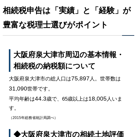
相続税申告は「実績」と「経験」が
豊富な税理士選びがポイント
大阪府泉大津市周辺の基本情報・
相続税の納税額について
75,897
大阪府泉大津市の総人口は
人。世帯数は
31,090
世帯です。
44.3
18,005
平均年齢は
歳で、65歳以上は
人いま
す。
（2015年総務省統計局調べ）
◆大阪府泉大津市の相続土地評価