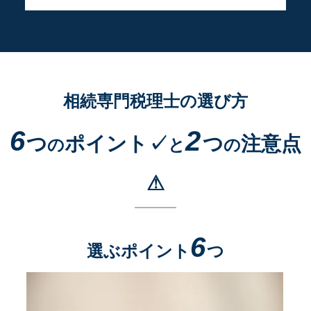
相続専門税理士の選び方
6
2
つ
ポイント✓
つ
注意点
の
と
の
⚠
6
選ぶポイント
つ