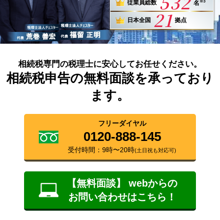
532
※3
従業員総数
名
21
日本全国
拠点
相続税専門の税理士に安心してお任せください。
相続税申告の無料面談を承っており
ます。
フリーダイヤル
0120-888-145
受付時間：9時〜20時
(土日祝も対応可)
【無料面談】 webからの
お問い合わせはこちら！