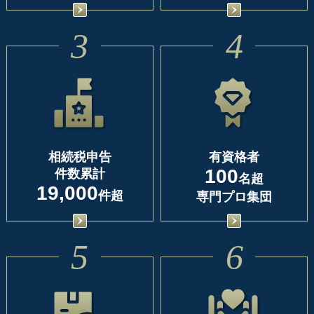
3
4
相続税申告
有資格者
100
件数累計
名超
19,000
件超
専門プロ集団
5
6