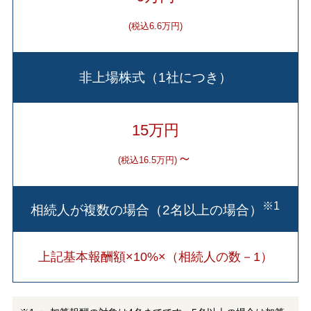
(税込6.6万円)
非上場株式（1社につき）
15万円
～
(税込16.5万円)
※1
相続人が複数の場合（2名以上の場合）
上記基本報酬額×10%×（相続人の数－1）