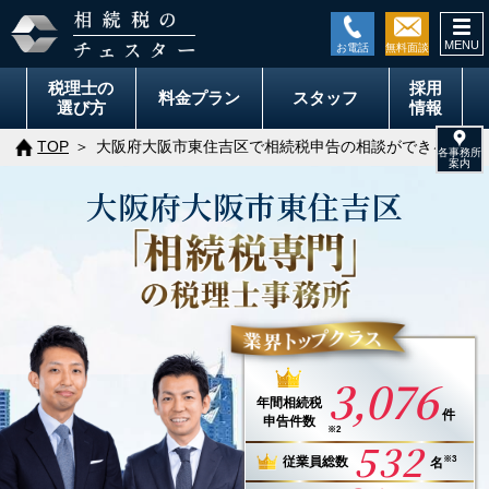
togg
navi
税理士の
採用
料金
プラン
スタッフ
選び方
情報
TOP
大阪府大阪市東住吉区で相続税申告の相談ができる税理
大阪府
大阪市
東住吉区
3,076
年間
相続税
件
申告件数
※2
532
※3
従業員総数
名