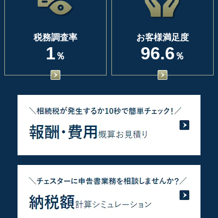
税務調査率
お客様満足度
1
96.6
％
％