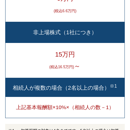
(税込6.6万円)
非上場株式（1社につき）
15万円
～
(税込16.5万円)
※1
相続人が複数の場合（2名以上の場合）
上記基本報酬額×10%×（相続人の数－1）