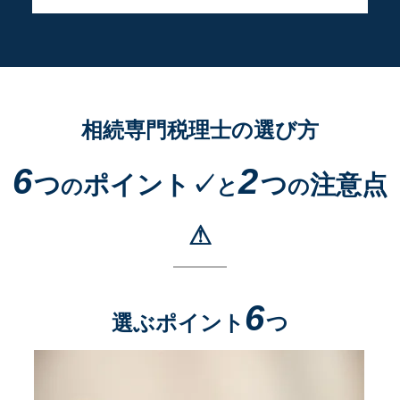
相続専門税理士の選び方
6
2
つ
ポイント✓
つ
注意点
の
と
の
⚠
6
選ぶポイント
つ