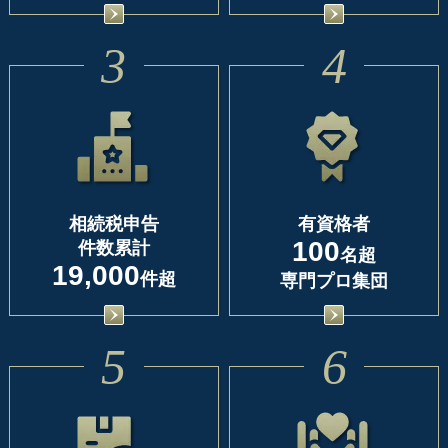
3
4
相続税申告
有資格者
100
件数累計
名超
19,000
件超
専門プロ集団
5
6