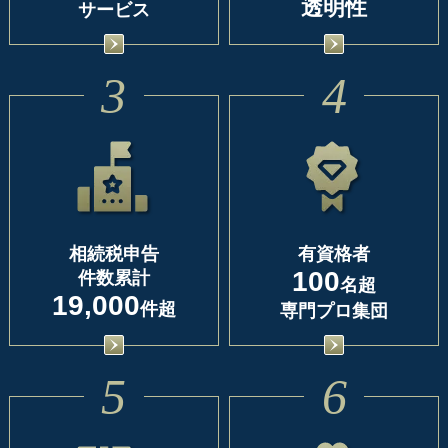
透明性
サービス
3
4
相続税申告
有資格者
100
件数累計
名超
19,000
件超
専門プロ集団
5
6