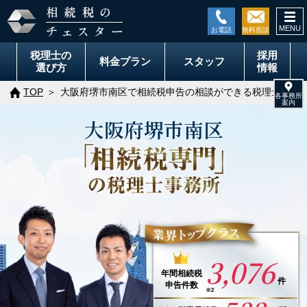
togg
navi
税理士の
採用
料金
プラン
スタッフ
選び方
情報
TOP
大阪府堺市南区で相続税申告の相談ができる税理士事務
大阪府
堺市
南区
3,076
年間
相続税
件
申告件数
※2