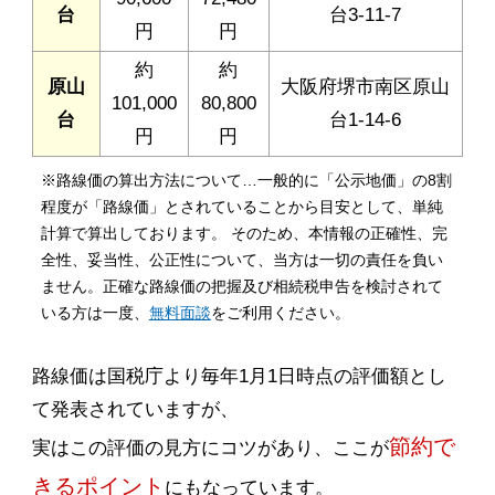
台
台3-11-7
円
円
約
約
原山
大阪府堺市南区原山
101,000
80,800
台
台1-14-6
円
円
※路線価の算出方法について…一般的に「公示地価」の8割
程度が「路線価」とされていることから目安として、単純
計算で算出しております。 そのため、本情報の正確性、完
全性、妥当性、公正性について、当方は一切の責任を負い
ません。正確な路線価の把握及び相続税申告を検討されて
いる方は一度、
無料面談
をご利用ください。
路線価は国税庁より毎年1月1日時点の評価額とし
て発表されていますが、
節約で
実はこの評価の見方にコツがあり、ここが
きるポイント
にもなっています。