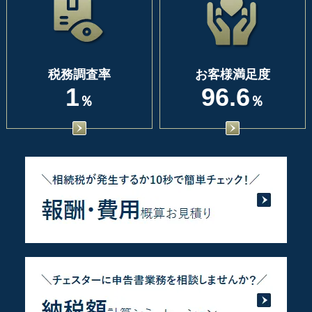
税務調査率
お客様満足度
1
96.6
％
％