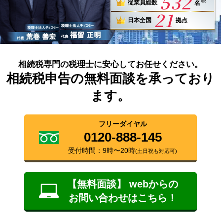
532
※3
従業員総数
名
21
日本全国
拠点
相続税専門の税理士に安心してお任せください。
相続税申告の無料面談を承っており
ます。
フリーダイヤル
0120-888-145
受付時間：9時〜20時
(土日祝も対応可)
【無料面談】 webからの
お問い合わせはこちら！