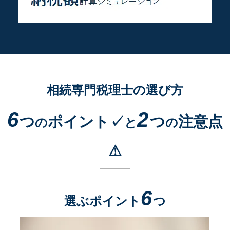
相続専門税理士の選び方
6
2
つ
ポイント✓
つ
注意点
の
と
の
⚠
6
選ぶポイント
つ