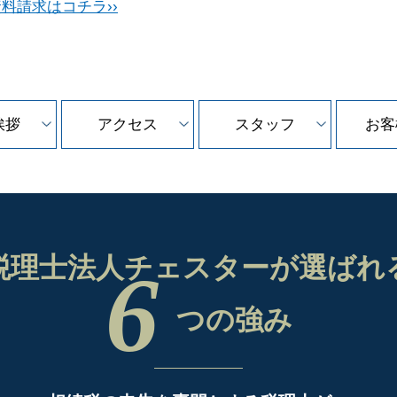
料請求はコチラ››
挨拶
アクセス
スタッフ
お客
税理士法人チェスターが
選ばれ
6
つの強み