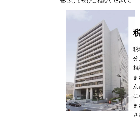
安心してぜひご相談ください。
税
分
相
ま
京
に
ま
さ