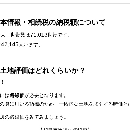
基本情報・相続税の納税額について
9
71,013
人。世帯数は
世帯です。
42,145
は
人います。
続土地評価はどれくらいか？
！
には
路線価
が必要となります。
の際に用いる指標のため、一般的な土地を取引する時価と
辺の路線価をみてみましょう。