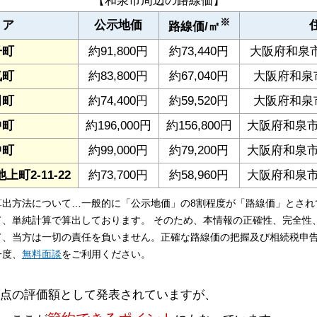
【和泉市周辺の路線価】
※
リア
公示地価
路線価/㎡
子町
約91,800円
約73,440円
大阪府和泉市肥
気町
約83,800円
約67,040円
大阪府和泉市
田町
約74,400円
約59,520円
大阪府和泉市
中町
約196,000円
約156,800円
大阪府和泉市府
中町
約99,000円
約79,200円
大阪府和泉市府
町2-11-22
約73,700円
約58,960円
大阪府和泉市池
算出方法について…一般的に「公示地価」の8割程度が「路線価」とされ
て、単純計算で算出しております。 そのため、本情報の正確性、完全性
て、当方は一切の責任を負いません。正確な路線価の把握及び相続税申
一度、
無料面談
をご利用ください。
時点の評価額として発表されていますが、