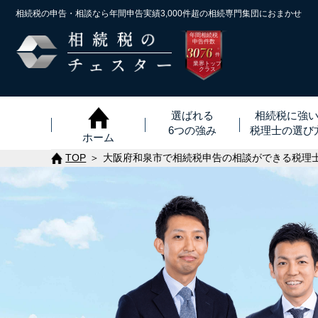
相続税の申告・相談なら年間申告実績3,000件超の
相続専門集団におまかせ
年間相続税
申告件数
3076
※
件
業界トップ
クラス
選ばれる
相続税に強
6つの強み
税理士
の
選び
ホーム
TOP
大阪府和泉市で相続税申告の相談ができる税理