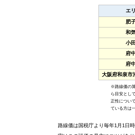
エ
肥
和
小
府
府
大阪府和泉市池上
※路線価の
ら目安とし
正性につい
ている方は
路線価は国税庁より毎年1月1日