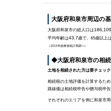
大阪府和泉市周辺の
186,10
大阪府和泉市の総人口は
43.7
平均年齢は
歳で、65歳以上
（2015年総務省統計局調べ）
◆大阪府和泉市の相
土地を相続された方は要チェック
相続税の土地評価を計算するため
路線価は相続税申告や贈与税申告
それぞれのエリアを例に和泉市周