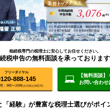
3,076
年間
相続税
申告件数
※2
件
※1
平成20年6月
開業以来
、
相続税申告
を
ご依
※2 令和7年実績 ※3 令和8年8月現在
相続税専門の税理士に安心してお任せください。
続税申告の無料面談を承っておりま
フリーダイヤル
【無料面談】 
0120-888-145
お問い合わせ
間：9時〜20時
(土日祝も対応可)
と「経験」が豊富な税理士選びがポイ