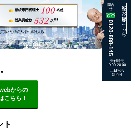
問合
既存のお客様はこちら
100
せ
相続専門税理士
名超
532
※3
従業員総数
名
0120-888-145
頼
頂いた
相続人様
の
累計
人数
受付時間
9:00-20:00
す。
土日祝も
対応可
webからの
はこちら！
ント