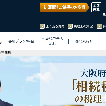
初回面談ご希望のお客様
電
よくある質問
税理士の方
採
い
相続税
申告
の
各種プラン
/
料金
専門家
紹介
方
流れ
士事務所
大阪府