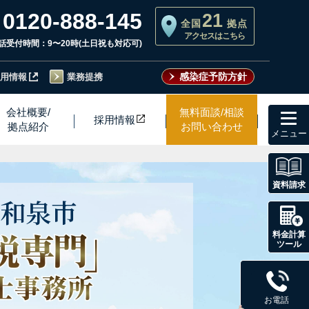
0120-888-145
21
全国
拠点
アクセスはこちら
話受付時間：9〜20時(土日祝も対応可)
感染症予防方針
用情報
業務提携
toggl
会社概要/
無料面談/相談
採用情
報
navig
拠点紹介
お問い合わせ
資料請求
和泉市
料金計算
ツール
お電話