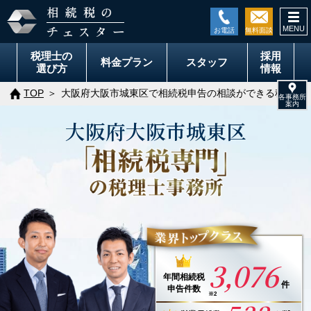
togg
navi
税理士の
採用
料金
プラン
スタッフ
選び方
情報
TOP
大阪府大阪市城東区で相続税申告の相談ができる税理士
大阪府
大阪市
城東区
3,076
年間
相続税
件
申告件数
※2