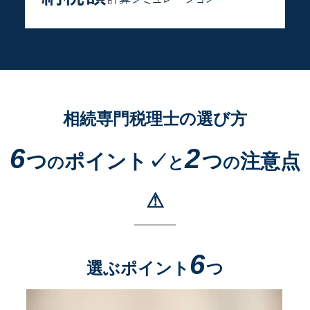
相続専門税理士の選び方
6
2
つ
ポイント✓
つ
注意点
の
と
の
⚠
6
選ぶポイント
つ