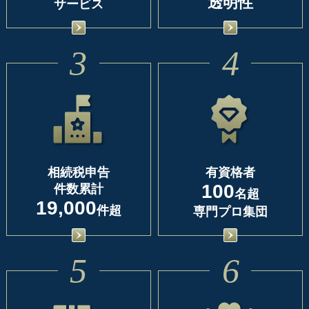
透明性
サービス
3
4
相続税申告
有資格者
100
件数累計
名超
19,000
件超
専門プロ集団
5
6