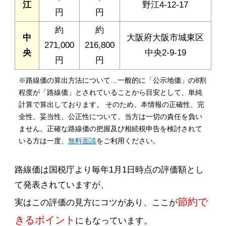
江
野江4-12-17
円
円
約
約
中
大阪府大阪市城東区
271,000
216,800
央
中央2-9-19
円
円
※路線価の算出方法について…一般的に「公示地価」の8割
程度が「路線価」とされていることから目安として、単純
計算で算出しております。 そのため、本情報の正確性、完
全性、妥当性、公正性について、当方は一切の責任を負い
ません。正確な路線価の把握及び相続税申告を検討されて
いる方は一度、
無料面談
をご利用ください。
路線価は国税庁より毎年1月1日時点の評価額とし
て発表されていますが、
節約で
実はこの評価の見方にコツがあり、ここが
きるポイント
にもなっています。