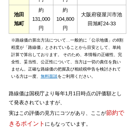
約
約
池田
大阪府寝屋川市池
131,000
104,800
旭町
田旭町24-33
円
円
※路線価の算出方法について…一般的に「公示地価」の8割
程度が「路線価」とされていることから目安として、単純
計算で算出しております。 そのため、本情報の正確性、完
全性、妥当性、公正性について、当方は一切の責任を負い
ません。正確な路線価の把握及び相続税申告を検討されて
いる方は一度、
無料面談
をご利用ください。
路線価は国税庁より毎年1月1日時点の評価額とし
て発表されていますが、
節約で
実はこの評価の見方にコツがあり、ここが
きるポイント
にもなっています。