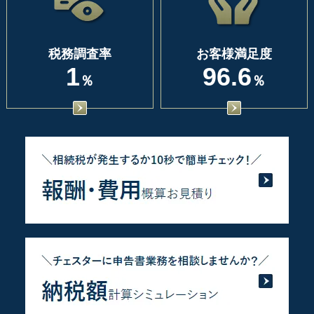
税務調査率
お客様満足度
1
96.6
％
％