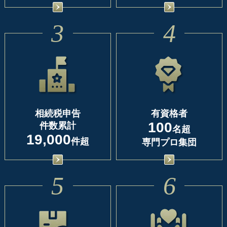
3
4
相続税申告
有資格者
100
件数累計
名超
19,000
件超
専門プロ集団
5
6