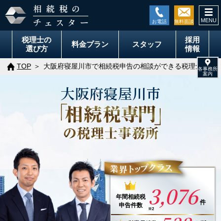
togg
navi
税理士の
採用
料金
プラン
スタッフ
選び方
情報
TOP
大阪府寝屋川市で相続税申告の相談ができる税理士事務
大阪府
寝屋川市
3,076
年間
相続税
件
申告件数
※2