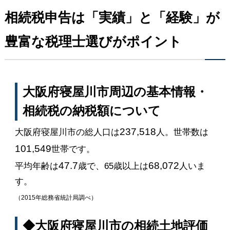
相続税申告は「実績」と「経験」が
豊富な税理士選びがポイント
大阪府寝屋川市周辺の基本情報・
相続税の納税額について
237,518
大阪府寝屋川市の総人口は
人。世帯数は
101,549
世帯です。
47.7
68,072
平均年齢は
歳で、65歳以上は
人いま
す。
（2015年総務省統計局調べ）
◆大阪府寝屋川市の相続土地評価