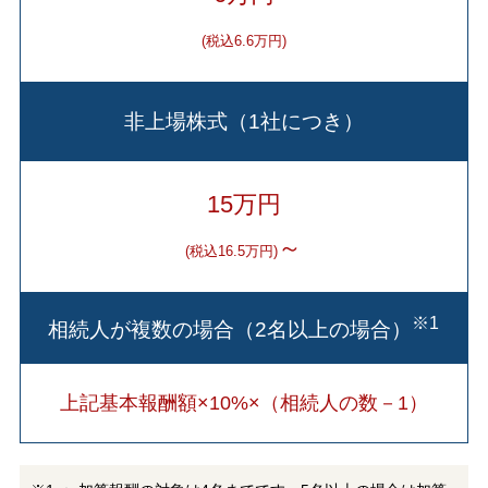
(税込6.6万円)
非上場株式（1社につき）
15万円
～
(税込16.5万円)
※1
相続人が複数の場合（2名以上の場合）
上記基本報酬額×10%×（相続人の数－1）