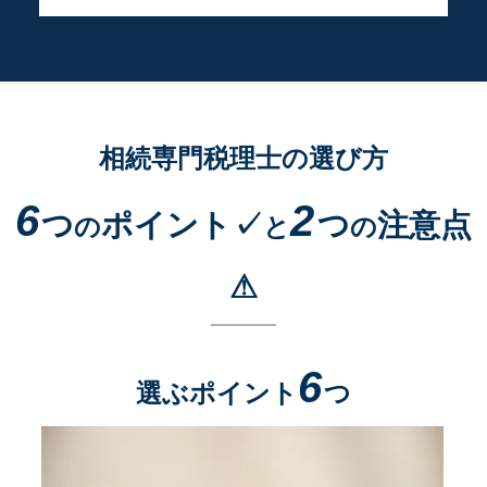
相続専門税理士の選び方
6
2
つ
ポイント✓
つ
注意点
の
と
の
⚠
6
選ぶポイント
つ