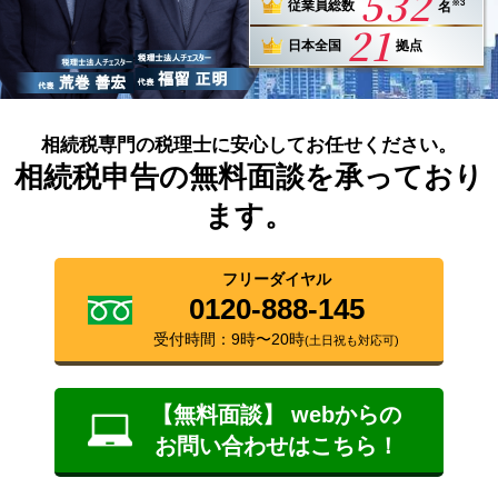
532
※3
従業員総数
名
21
日本全国
拠点
相続税専門の税理士に安心してお任せください。
相続税申告の無料面談を承っており
ます。
フリーダイヤル
0120-888-145
受付時間：9時〜20時
(土日祝も対応可)
【無料面談】 webからの
お問い合わせはこちら！