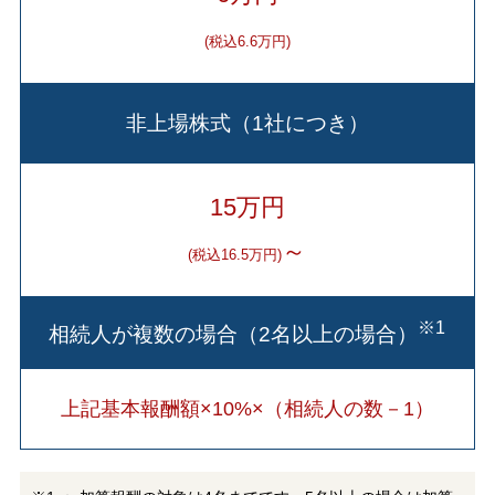
(税込6.6万円)
非上場株式（1社につき）
15万円
～
(税込16.5万円)
※1
相続人が複数の場合（2名以上の場合）
上記基本報酬額×10%×（相続人の数－1）