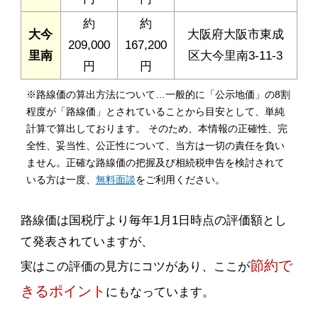
約
約
大今
大阪府大阪市東成
209,000
167,200
里南
区大今里南3-11-3
円
円
※路線価の算出方法について…一般的に「公示地価」の8割
程度が「路線価」とされていることから目安として、単純
計算で算出しております。 そのため、本情報の正確性、完
全性、妥当性、公正性について、当方は一切の責任を負い
ません。正確な路線価の把握及び相続税申告を検討されて
いる方は一度、
無料面談
をご利用ください。
路線価は国税庁より毎年1月1日時点の評価額とし
て発表されていますが、
節約で
実はこの評価の見方にコツがあり、ここが
きるポイント
にもなっています。