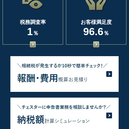
税務調査率
お客様満足度
1
96.6
％
％