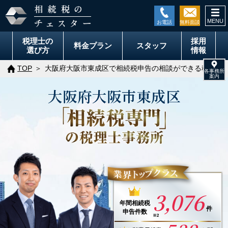
togg
navi
税理士の
採用
料金
プラン
スタッフ
選び方
情報
TOP
大阪府大阪市東成区で相続税申告の相談ができる税理士
大阪府
大阪市
東成区
3,076
年間
相続税
件
申告件数
※2