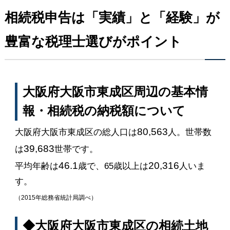
相続税申告は「実績」と「経験」が
豊富な税理士選びがポイント
大阪府大阪市東成区周辺の基本情
報・相続税の納税額について
80,563
大阪府大阪市東成区の総人口は
人。世帯数
39,683
は
世帯です。
46.1
20,316
平均年齢は
歳で、65歳以上は
人いま
す。
（2015年総務省統計局調べ）
◆大阪府大阪市東成区の相続土地