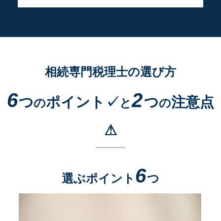
相続専門税理士の選び方
6
2
つ
ポイント✓
つ
注意点
の
と
の
⚠
6
選ぶポイント
つ