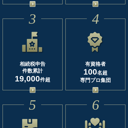
3
4
相続税申告
有資格者
100
件数累計
名超
19,000
件超
専門プロ集団
5
6