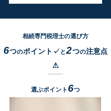
相続専門税理士の選び方
6
2
つ
ポイント✓
つ
注意点
の
と
の
⚠
6
選ぶポイント
つ