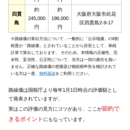
約
約
四貫
大阪府大阪市此花
245,000
196,000
島
区四貫島2-9-17
円
円
※路線価の算出方法について…一般的に「公示地価」の8割
程度が「路線価」とされていることから目安として、単純
計算で算出しております。 そのため、本情報の正確性、完
全性、妥当性、公正性について、当方は一切の責任を負い
ません。正確な路線価の把握及び相続税申告を検討されて
いる方は一度、
無料面談
をご利用ください。
路線価は国税庁より毎年1月1日時点の評価額とし
て発表されていますが、
節約で
実はこの評価の見方にコツがあり、ここが
きるポイント
にもなっています。