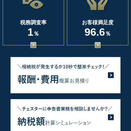
税務調査率
お客様満足度
1
96.6
％
％