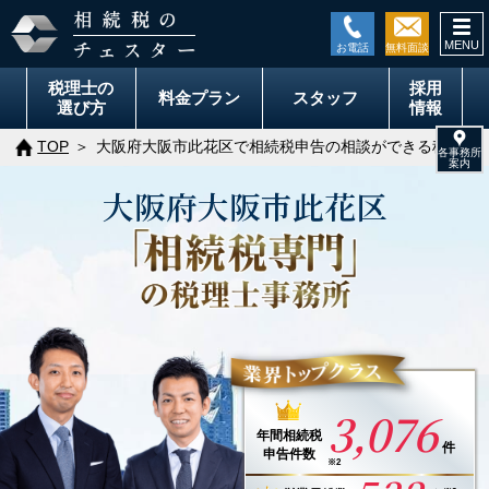
togg
navi
税理士の
採用
料金
プラン
スタッフ
選び方
情報
TOP
大阪府大阪市此花区で相続税申告の相談ができる税理士
大阪府
大阪市
此花区
3,076
年間
相続税
件
申告件数
※2