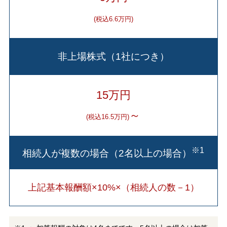
(税込6.6万円)
非上場株式（1社につき）
15万円
～
(税込16.5万円)
※1
相続人が複数の場合（2名以上の場合）
上記基本報酬額×10%×（相続人の数－1）