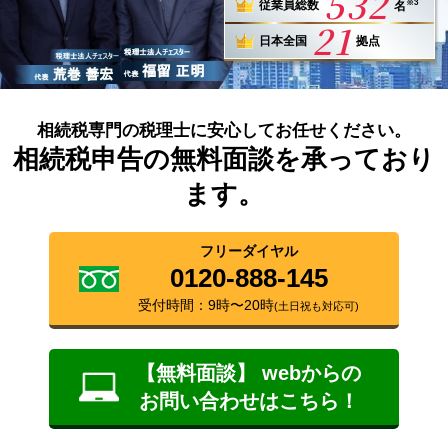
532
※3
従業員総数
名
21
日本全国
拠点
相続税専門の税理士に安心してお任せください。
相続税申告の無料面談を承っており
ます。
フリーダイヤル
0120-888-145
受付時間：9時〜20時
(土日祝も対応可)
【無料面談】 webからの
お問い合わせはこちら！