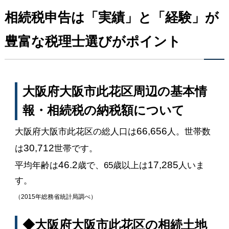
相続税申告は「実績」と「経験」が
豊富な税理士選びがポイント
大阪府大阪市此花区周辺の基本情
報・相続税の納税額について
66,656
大阪府大阪市此花区の総人口は
人。世帯数
30,712
は
世帯です。
46.2
17,285
平均年齢は
歳で、65歳以上は
人いま
す。
（2015年総務省統計局調べ）
◆大阪府大阪市此花区の相続土地