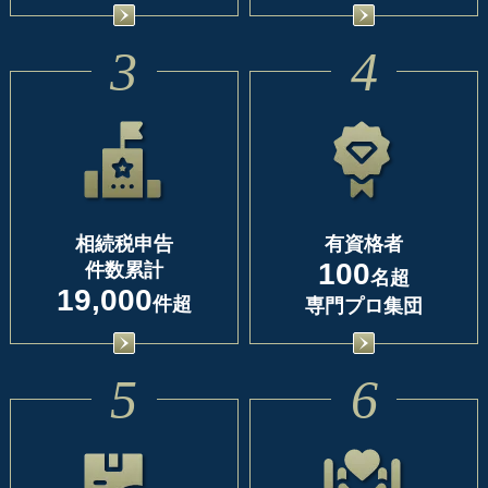
3
4
相続税申告
有資格者
100
件数累計
名超
19,000
件超
専門プロ集団
5
6