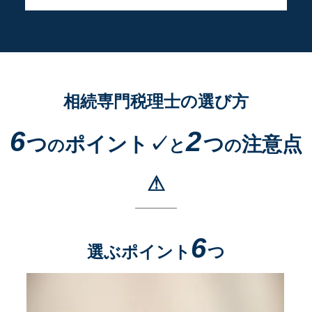
相続専門税理士の選び方
6
2
つ
ポイント✓
つ
注意点
の
と
の
⚠
6
選ぶポイント
つ