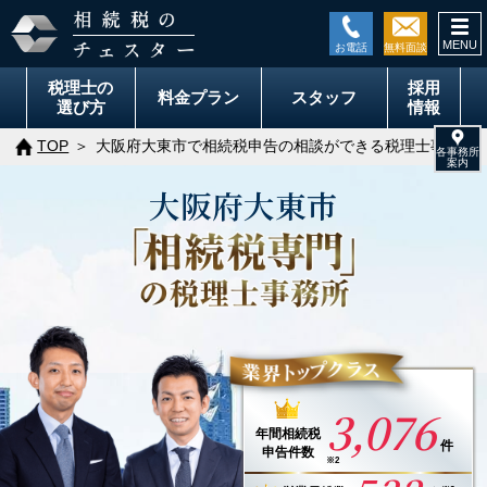
togg
navi
税理士の
採用
料金
プラン
スタッフ
選び方
情報
TOP
大阪府大東市で相続税申告の相談ができる税理士事務所
大阪府
大東市
3,076
年間
相続税
件
申告件数
※2