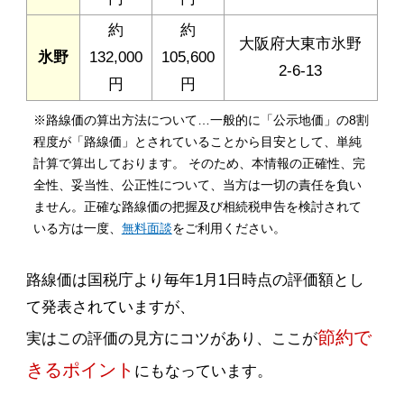
約
約
大阪府大東市氷野
氷野
132,000
105,600
2-6-13
円
円
※路線価の算出方法について…一般的に「公示地価」の8割
程度が「路線価」とされていることから目安として、単純
計算で算出しております。 そのため、本情報の正確性、完
全性、妥当性、公正性について、当方は一切の責任を負い
ません。正確な路線価の把握及び相続税申告を検討されて
いる方は一度、
無料面談
をご利用ください。
路線価は国税庁より毎年1月1日時点の評価額とし
て発表されていますが、
節約で
実はこの評価の見方にコツがあり、ここが
きるポイント
にもなっています。