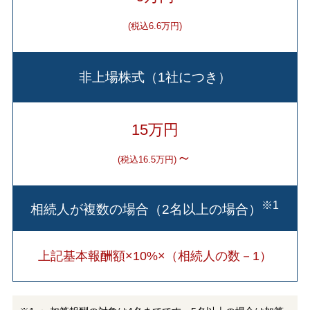
(税込6.6万円)
非上場株式（1社につき）
15万円
～
(税込16.5万円)
※1
相続人が複数の場合（2名以上の場合）
上記基本報酬額×10%×（相続人の数－1）