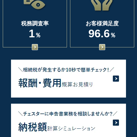
税務調査率
お客様満足度
1
96.6
％
％