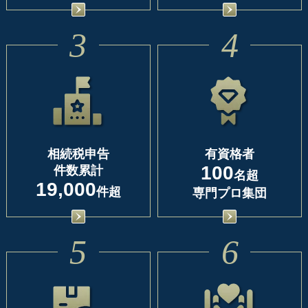
3
4
相続税申告
有資格者
100
件数累計
名超
19,000
件超
専門プロ集団
5
6