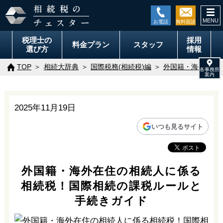
togg
navi
税理士の
採用
料金
プラン
スタッフ
選び方
情報
TOP
相続大辞典
国際税務(相続税)編
外国籍・海外在住
2025年11月19日
いつも見るサイト
外国籍・海外在住の相続人に係る
相続税！国際相続の課税ルールと
手続きガイド