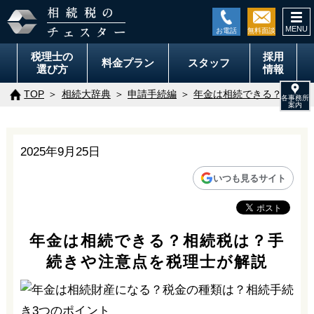
togg
navi
税理士の
採用
料金
プラン
スタッフ
選び方
情報
TOP
相続大辞典
申請手続編
年金は相続できる？相続税
2025年9月25日
いつも見るサイト
年金は相続できる？相続税は？手
続きや注意点を税理士が解説