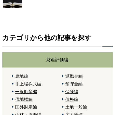
カテゴリから他の記事を探す
財産評価編
農地編
退職金編
非上場株式編
預貯金編
一般動産編
保険編
借地権編
債務編
国外財産編
土地一般編
山林・原野編
広大地編