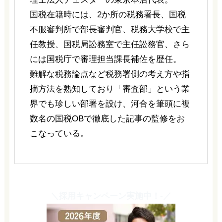
国税在籍時には、2か所の税務署長、国税
不服審判所で部長審判官、税務大学校で主
任教授、国税局訟務室で主任訟務官、さら
には国税庁で審理担当課長補佐を歴任。
難解な税務論点など税務署側の考え方や指
摘方法を熟知しており「審査部」という業
界でも珍しい部署を設け、河合を筆頭に複
数名の国税OBで徹底した記事の監修をお
こなっている。
＼採用キャンペーン実施中！-／