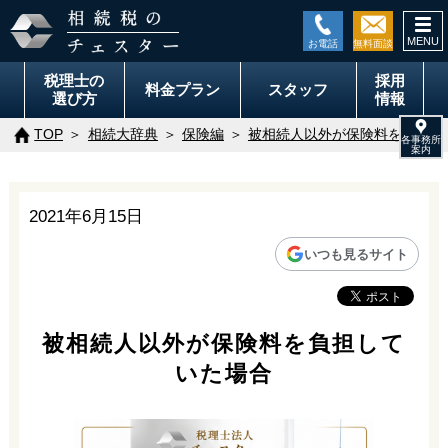
togg
navi
税理士の
採用
料金
プラン
スタッフ
選び方
情報
TOP
相続大辞典
保険編
被相続人以外が保険料を負担し
2021年6月15日
いつも見るサイト
被相続人以外が保険料を負担して
いた場合