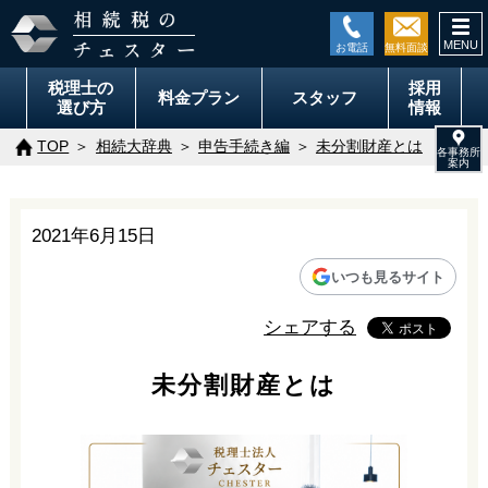
togg
navi
税理士の
採用
料金
プラン
スタッフ
選び方
情報
TOP
相続大辞典
申告手続き編
未分割財産とは
2021年6月15日
いつも見るサイト
シェアする
未分割財産とは