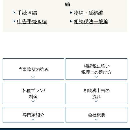
編
手続き編
物納・延納編
申告手続き編
相続税法一般編
相続税に強い
当事務所の
強み
税理士の
選び方
各種プラン/
相続税申告の
料金
流れ
専門家紹介
会社概要