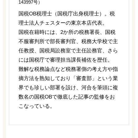
143997号）
国税OB税理士（国税庁出身税理士）。税
理士法人チェスターの東京本店代表。
国税在籍時には、2か所の税務署長、国税
不服審判所で部長審判官、税務大学校で主
任教授、国税局訟務室で主任訟務官、さら
には国税庁で審理担当課長補佐を歴任。
難解な税務論点など税務署側の考え方や指
摘方法を熟知しており「審査部」という業
界でも珍しい部署を設け、河合を筆頭に複
数名の国税OBで徹底した記事の監修をお
こなっている。