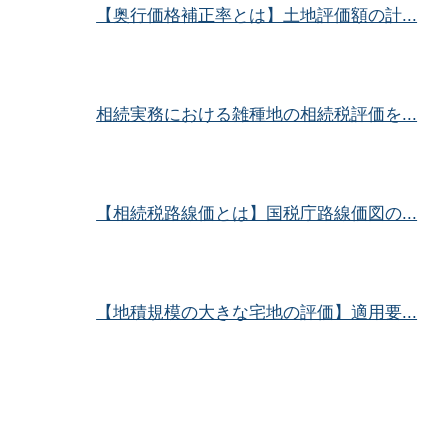
【奥行価格補正率とは】土地評価額の計...
相続実務における雑種地の相続税評価を...
【相続税路線価とは】国税庁路線価図の...
【地積規模の大きな宅地の評価】適用要...