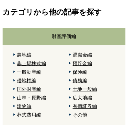
カテゴリから他の記事を探す
財産評価編
農地編
退職金編
非上場株式編
預貯金編
一般動産編
保険編
借地権編
債務編
国外財産編
土地一般編
山林・原野編
広大地編
建物編
有価証券編
葬式費用編
その他