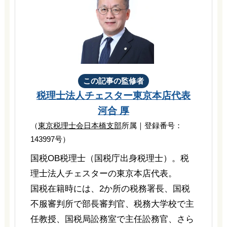
この記事の監修者
税理士法人チェスター
東京本店代表
河合 厚
（
東京税理士会日本橋支部
所属｜登録番号：
143997号）
国税OB税理士（国税庁出身税理士）。税
理士法人チェスターの東京本店代表。
国税在籍時には、2か所の税務署長、国税
不服審判所で部長審判官、税務大学校で主
任教授、国税局訟務室で主任訟務官、さら