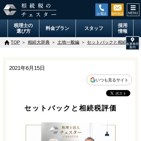
togg
navi
税理士の
採用
料金
プラン
スタッフ
選び方
情報
TOP
相続大辞典
土地一般編
セットバックと相続税評価
2021年6月15日
いつも見るサイト
セットバックと相続税評価