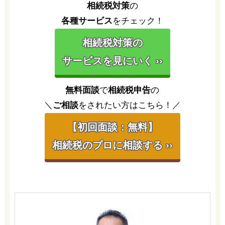
相続税対策
の
各種サービス
をチェック！
相続税対策の
サービスを見にいく ››
無料面談
で
相続税申告
の
＼
ご相談
をされたい方はこちら！／
【初回面談：無料】
相続税のプロに相談する ››