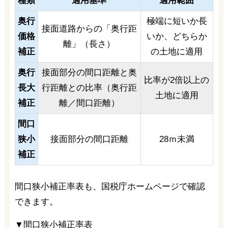
種類
適用基準
適用範囲
奥行
極端に短いか長
接面道路からの「奥行距
価格
いか、どちらか
離」（長さ）
補正
の土地に適用
奥行
接面部分の間口距離と奥
比率が2倍以上の
長大
行距離との比率（奥行距
土地に適用
補正
離／間口距離）
間口
狭小
接面部分の間口距離
28ｍ未満
補正
間口狭小補正率表も、国税庁ホームページで確認
できます。
▼間口狭小補正率表