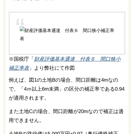
※国税庁「
財産評価基本通達 付表６ 間口狭小
補正率表
」より弊社にて作図
例えば、図1の土地Bの場合、間口距離は4mなの
で、「4ｍ以上6m未満」の区分の補正率である0.94
が適用されます。
また土地Cの場合、間口距離が20mなので補正は適
用できません。
土地Bの路線価は5,000万円×0.97（奥行価格補正