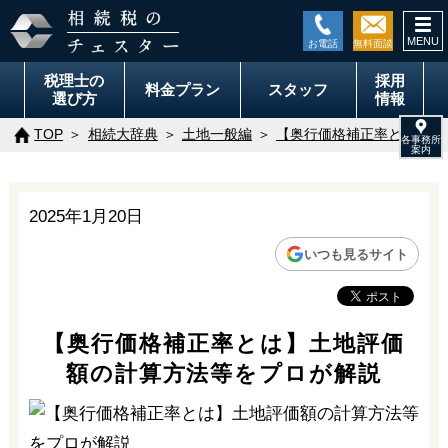
togg
navi
税理士の
採用
料金
プラン
スタッフ
選び方
情報
TOP
相続大辞典
土地一般編
【奥行価格補正率とは】土
2025年1月20日
いつも見るサイト
【奥行価格補正率とは】土地評価
額の計算方法等をプロが解説