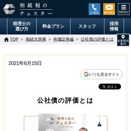
togg
navi
税理士の
採用
料金
プラン
スタッフ
選び方
情報
TOP
相続大辞典
有価証券編
公社債の評価とは
2021年6月15日
いつも見るサイト
公社債の評価とは