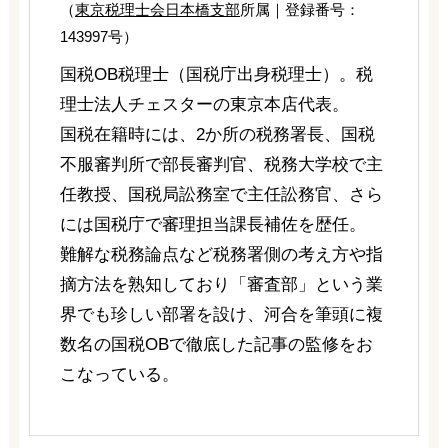
（
東京税理士会日本橋支部
所属｜登録番号：
143997号）
国税OB税理士（国税庁出身税理士）。税
理士法人チェスターの東京本店代表。
国税在籍時には、2か所の税務署長、国税
不服審判所で部長審判官、税務大学校で主
任教授、国税局訟務室で主任訟務官、さら
には国税庁で審理担当課長補佐を歴任。
難解な税務論点など税務署側の考え方や指
摘方法を熟知しており「審査部」という業
界でも珍しい部署を設け、河合を筆頭に複
数名の国税OBで徹底した記事の監修をお
こなっている。