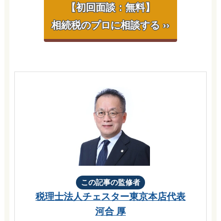
【初回面談：無料】
相続税のプロに相談する ››
この記事の監修者
税理士法人チェスター
東京本店代表
河合 厚