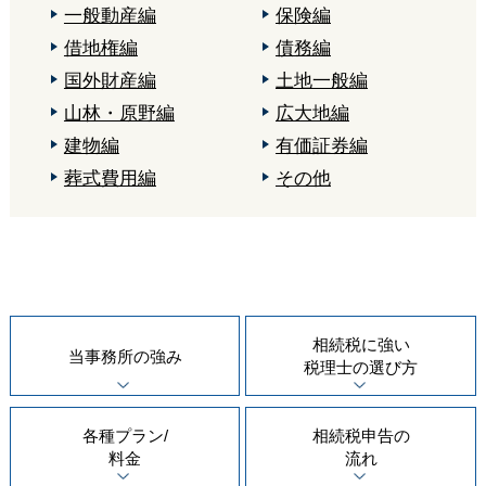
一般動産編
保険編
借地権編
債務編
国外財産編
土地一般編
山林・原野編
広大地編
建物編
有価証券編
葬式費用編
その他
相続税に強い
当事務所の
強み
税理士の
選び方
各種プラン/
相続税申告の
料金
流れ