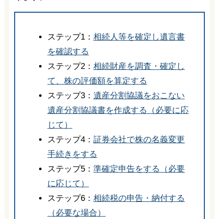
ステップ1：
相続人等を確定し遺言書
を確認する
ステップ2：
相続財産を調査・確定し
て、株の評価額を算定する
ステップ3：
遺産分割協議をおこない
遺産分割協議書を作成する（必要に応
じて）
ステップ4：
証券会社で株の名義変更
手続きをする
ステップ5：
準確定申告をする（必要
に応じて）
ステップ6：
相続税の申告・納付する
（必要な場合）