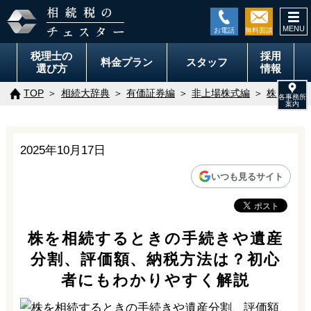
togg
navi
税理士の
採用
料金
プラン
スタッフ
選び方
情報
TOP
相続大辞典
有価証券編
非上場株式編
株を相続
2025年10月17日
いつも見るサイト
株を相続するときの手続きや遺産
分割、評価額、納税方法は？初心
者にもわかりやすく解説