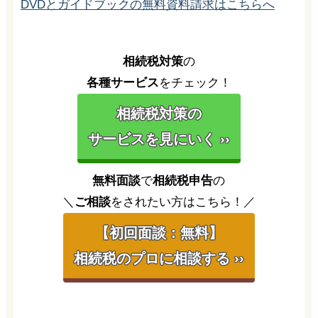
DVDとガイドブックの無料資料請求はこちらへ
相続税対策
の
各種サービス
をチェック！
相続税対策の
サービスを見にいく ››
無料面談
で
相続税申告
の
＼
ご相談
をされたい方はこちら！／
【初回面談：無料】
相続税のプロに相談する ››