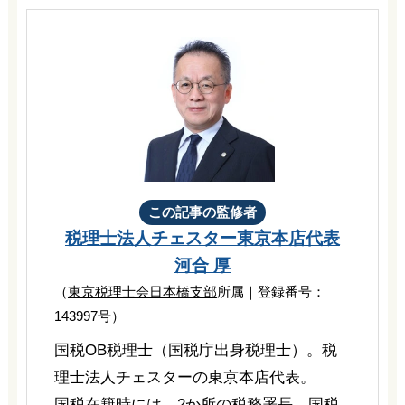
この記事の監修者
税理士法人チェスター
東京本店代表
河合 厚
（
東京税理士会日本橋支部
所属｜登録番号：
143997号）
国税OB税理士（国税庁出身税理士）。税
理士法人チェスターの東京本店代表。
国税在籍時には、2か所の税務署長、国税