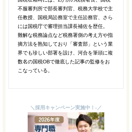
不服審判所で部長審判官、税務大学校で主
任教授、国税局訟務室で主任訟務官、さら
には国税庁で審理担当課長補佐を歴任。
難解な税務論点など税務署側の考え方や指
摘方法を熟知しており「審査部」という業
界でも珍しい部署を設け、河合を筆頭に複
数名の国税OBで徹底した記事の監修をお
こなっている。
＼採用キャンペーン実施中！-／