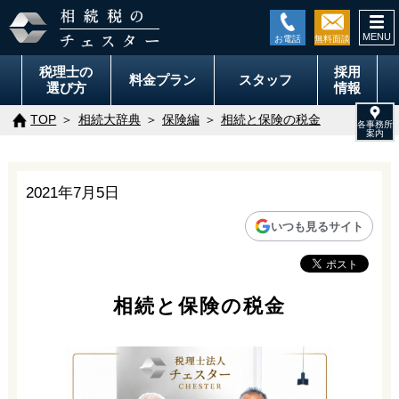
togg
navi
税理士の
採用
料金
プラン
スタッフ
選び方
情報
TOP
相続大辞典
保険編
相続と保険の税金
2021年7月5日
いつも見るサイト
相続と保険の税金