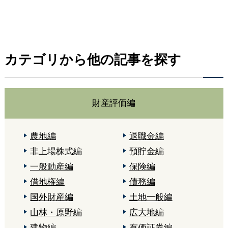
カテゴリから他の記事を探す
財産評価編
農地編
退職金編
非上場株式編
預貯金編
一般動産編
保険編
借地権編
債務編
国外財産編
土地一般編
山林・原野編
広大地編
建物編
有価証券編