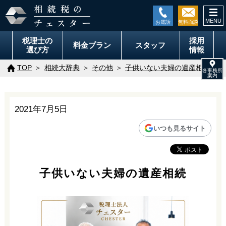
togg
navi
税理士の
採用
料金
プラン
スタッフ
選び方
情報
TOP
相続大辞典
その他
子供いない夫婦の遺産相続
2021年7月5日
いつも見るサイト
子供いない夫婦の遺産相続