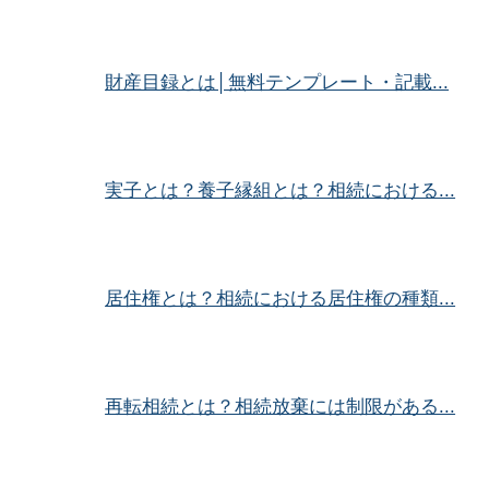
財産目録とは│無料テンプレート・記載...
実子とは？養子縁組とは？相続における...
居住権とは？相続における居住権の種類...
再転相続とは？相続放棄には制限がある...