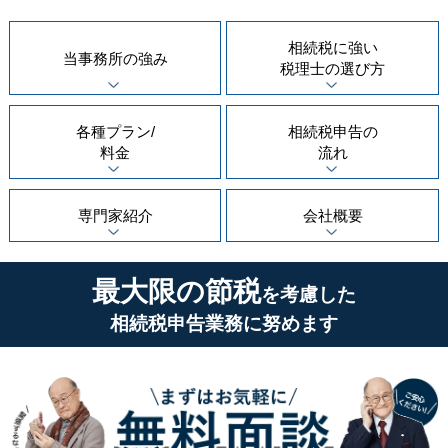
相続税に強い
当事務所の
強み
税理士の
選び方
各種プラン/
相続税申告の
料金
流れ
専門家紹介
会社概要
最大限の節税
を考慮した
相続税申告業務に努めます