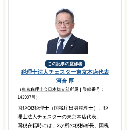
この記事の監修者
税理士法人チェスター
東京本店代表
河合 厚
（
東京税理士会日本橋支部
所属｜登録番号：
143997号）
国税OB税理士（国税庁出身税理士）。税
理士法人チェスターの東京本店代表。
国税在籍時には、2か所の税務署長、国税