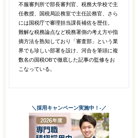
不服審判所で部長審判官、税務大学校で主
任教授、国税局訟務室で主任訟務官、さら
には国税庁で審理担当課長補佐を歴任。
難解な税務論点など税務署側の考え方や指
摘方法を熟知しており「審査部」という業
界でも珍しい部署を設け、河合を筆頭に複
数名の国税OBで徹底した記事の監修をお
こなっている。
＼採用キャンペーン実施中！-／