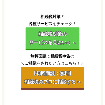
相続税対策
の
各種サービス
をチェック！
相続税対策の
サービスを見にいく ››
無料面談
で
相続税申告
の
＼
ご相談
をされたい方はこちら！／
【初回面談：無料】
相続税のプロに相談する ››