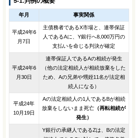
5-1.判例の概要
年月
事実関係
主債務者であるX市場と、連帯保証
平成24年6
人であるAに、Y銀行へ8,000万円の
月7日
支払いを命じる判決が確定
連帯保証人であるAの相続が発生
平成24年6
（他の法定相続人が相続放棄をした
月30日
ため、Aの兄弟や甥姪11名が法定相
続人になる）
Aの法定相続人の1人であるBが相続
平成24年
放棄をしないまま死亡
（再転相続が
10月19日
発生）
Y銀行の承継人であるZは、Bの法定