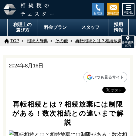
togg
navi
税理士の
採用
料金
プラン
スタッフ
選び方
情報
TOP
相続大辞典
その他
再転相続とは？相続放棄には制
2024年8月16日
いつも見るサイト
再転相続とは？相続放棄には制限
がある！数次相続との違いまで解
説