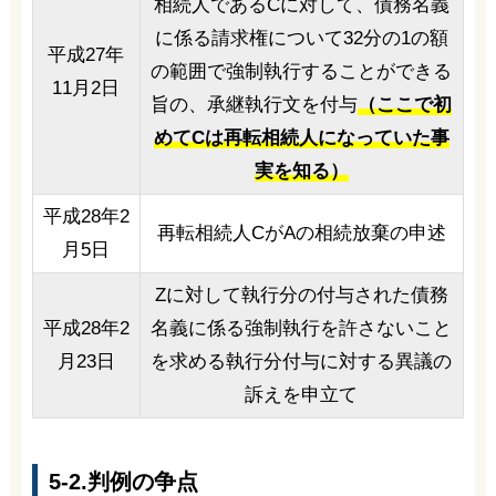
相続人であるCに対して、債務名義
に係る請求権について32分の1の額
平成27年
の範囲で強制執行することができる
11月2日
旨の、承継執行文を付与
（ここで初
めてCは再転相続人になっていた事
実を知る）
平成28年2
再転相続人CがAの相続放棄の申述
月5日
Zに対して執行分の付与された債務
平成28年2
名義に係る強制執行を許さないこと
月23日
を求める執行分付与に対する異議の
訴えを申立て
5-2.判例の争点